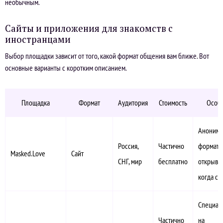
необычным.
Сайты и приложения для знакомств с
иностранцами
Выбор площадки зависит от того, какой формат общения вам ближе. Вот
основные варианты с коротким описанием.
Площадка
Формат
Аудитория
Стоимость
Особ
Аноним
Россия,
Частично
формат:
Masked.Love
Сайт
СНГ, мир
бесплатно
открывае
когда са
Специал
Частично
на