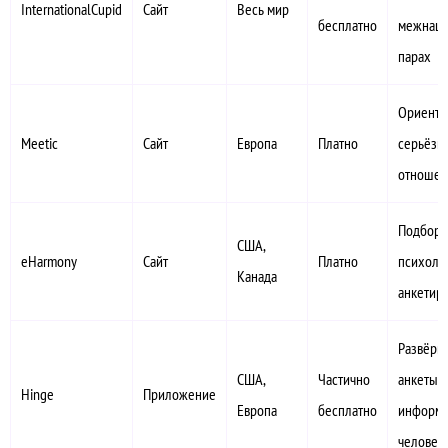
InternationalCupid
Сайт
Весь мир
бесплатно
межнаци
парах
Ориенти
Meetic
Сайт
Европа
Платно
серьёзн
отношен
Подбор 
США,
eHarmony
Сайт
Платно
психоло
Канада
анкетир
Развёрн
США,
Частично
анкеты,
Hinge
Приложение
Европа
бесплатно
информа
человек