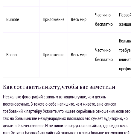
Частично
Первой 
Bumble
Приложение
Весь мир
бесплатно
женщин
Большая 
Частично
требует
Badoo
Приложение
Весь мир
бесплатно
внимател
профил
Как составить анкету, чтобы вас заметили
Несколько фотографий с живым взглядом лучше, чем десять
постановочных. В тексте о себе напишите, чем живёте, а не список
требований к партнёру. Укажите, что ищете серьёзные отношения, если это
так: на большинстве международных площадок это сужает аудиторию, но
делает её качественнее. И не пишите по-русски на сайтах, где сидит весь
мир. Хотя бы базовый английский открывает в разы больше возможностей.