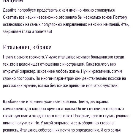
нациям
Давайте попробуем представить, с кем именно можно столкнуться.
Охватить все нации невозможно, это заняло бы несколько томов. Поэтому
остановлюсь на самых популярных направлениях женских мечтаний. Итак,
закрываем глаза и полетели!
Итальянец в браке
Начну с самого горячего. У муже итальянце мечтают большинсвто среди
тех, кто в целом ищет отношения с иностранцем. Кажется, что у них
открытый характер, искреннее любовь жизнь. Нуи и красавчики, с этим
сложно поспорить. По многим параметрам они действительно похожи на
российских мужчин, только без той же привычки молчать о чувствах.
Влюблённый итальянец ухаживает красиво. Цветы, рестораны,
комплименты, от которых кружится голова. Он не стесняется говорить о
своих чувствах и ожидает того же в ответ. Поверьте, просто скучать рядом с
ним не получится! Но. У такой открытости есть оборотная сторона:
ревность. Итальянец собственник почти по определению. И его семья