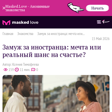
Masked.Love - Анонимные
Начать
знакомства
masked
love
Главная
Знакомства
Замуж за иностранца: мечта или...
15 Май 2026
Замуж за иностранца: мечта или
реальный шанс на счастье?
Автор: Ксения Тимофеева
159
11 мин.
0