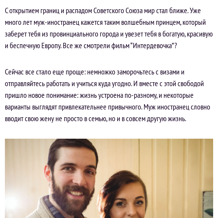
С открытием границ и распадом Советского Союза мир стал ближе. Уже
много лет муж-иностранец кажется таким волшебным принцем, который
заберет тебя из провинциального города и увезет тебя в богатую, красивую
и беспечную Европу. Все же смотрели фильм “Интердевочка”?
Сейчас все стало еще проще: немножко заморочьтесь с визами и
отправляйтесь работать и учиться куда угодно. И вместе с этой свободой
пришло новое понимание: жизнь устроена по-разному, и некоторые
варианты выглядят привлекательнее привычного. Муж иностранец словно
вводит свою жену не просто в семью, но и в совсем другую жизнь.