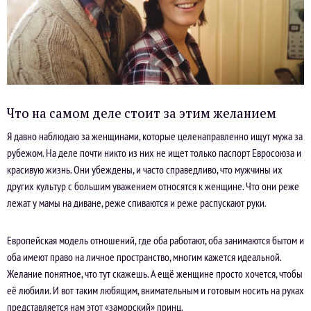
Что на самом деле стоит за этим желанием
Я давно наблюдаю за женщинами, которые целенаправленно ищут мужа за
рубежом. На деле почти никто из них не ищет только паспорт Евросоюза и
красивую жизнь. Они убеждены, и часто справедливо, что мужчины их
других культур с большим уважением относятся к женщине. Что они реже
лежат у мамы на диване, реже спиваются и реже распускают руки.
Европейская модель отношений, где оба работают, оба занимаются бытом и
оба имеют право на личное пространство, многим кажется идеальной.
Желание понятное, что тут скажешь. А ещё женщине просто хочется, чтобы
её любили. И вот таким любящим, внимательным и готовым носить на руках
представляется нам этот «заморский» принц.