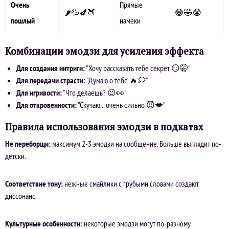
Очень
Прямые
🌶️💦🍆🍑
😂🤣😭
пошлый
намеки
Комбинации эмодзи для усиления эффекта
Для создания интриги:
"Хочу рассказать тебе секрет 😏🤫"
Для передачи страсти:
"Думаю о тебе 🔥💭"
Для игривости:
"Что делаешь? 😉👀"
Для откровенности:
"Скучаю... очень сильно 😈💋"
Правила использования эмодзи в подкатах
Не переборщи:
максимум 2-3 эмодзи на сообщение. Больше выглядит по-
детски.
Соответствие тону:
нежные смайлики с грубыми словами создают
диссонанс.
Культурные особенности:
некоторые эмодзи могут по-разному