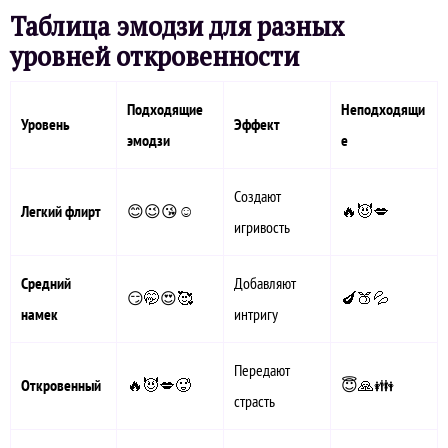
Таблица эмодзи для разных
уровней откровенности
Подходящие
Неподходящи
Уровень
Эффект
эмодзи
е
Создают
Легкий флирт
😊😉😘☺️
🔥😈💋
игривость
Средний
Добавляют
😏🤭😍🥰
🍆🍑💦
намек
интригу
Передают
Откровенный
🔥😈💋🥵
😇🙏👪
страсть