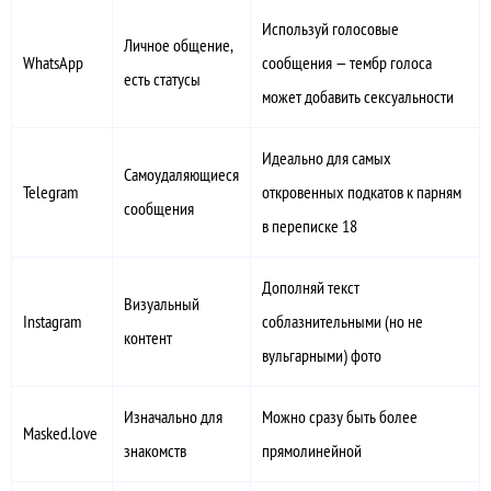
Используй голосовые
Личное общение,
WhatsApp
сообщения — тембр голоса
есть статусы
может добавить сексуальности
Идеально для самых
Самоудаляющиеся
Telegram
откровенных подкатов к парням
сообщения
в переписке 18
Дополняй текст
Визуальный
Instagram
соблазнительными (но не
контент
вульгарными) фото
Изначально для
Можно сразу быть более
Masked.love
знакомств
прямолинейной