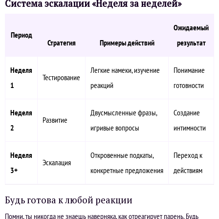
Система эскалации «Неделя за неделей»
Ожидаемый
Период
Стратегия
Примеры действий
результат
Неделя
Легкие намеки, изучение
Понимание
Тестирование
1
реакций
готовности
Неделя
Двусмысленные фразы,
Создание
Развитие
2
игривые вопросы
интимности
Неделя
Откровенные подкаты,
Переход к
Эскалация
3+
конкретные предложения
действиям
Будь готова к любой реакции
Помни, ты никогда не знаешь наверняка, как отреагирует парень. Будь