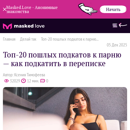
Masked.Love - Анонимные
Начать
знакомства
masked
love
Главная
Делай так
Топ-20 пошлых подкатов к парню...
05 Дек 2025
Топ-20 пошлых подкатов к парню
— как подкатить в переписке
Автор: Ксения Тимофеева
32029
12 мин.
0