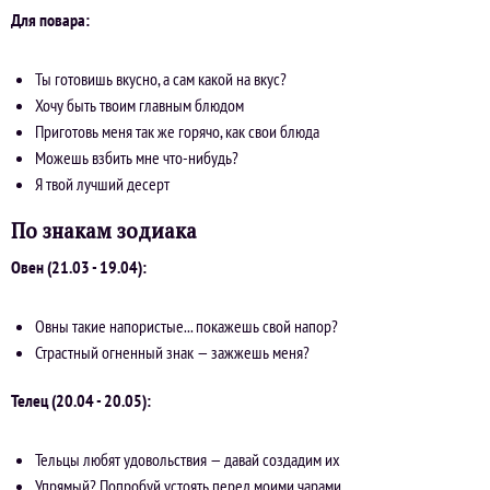
Для повара:
Ты готовишь вкусно, а сам какой на вкус?
Хочу быть твоим главным блюдом
Приготовь меня так же горячо, как свои блюда
Можешь взбить мне что-нибудь?
Я твой лучший десерт
По знакам зодиака
Овен (21.03 - 19.04):
Овны такие напористые... покажешь свой напор?
Страстный огненный знак — зажжешь меня?
Телец (20.04 - 20.05):
Тельцы любят удовольствия — давай создадим их
Упрямый? Попробуй устоять перед моими чарами