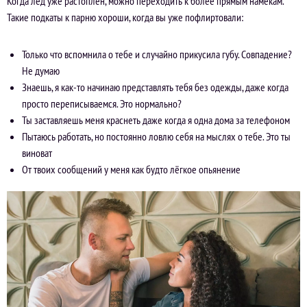
Когда лёд уже растоплен, можно переходить к более прямым намёкам.
Такие подкаты к парню хороши, когда вы уже пофлиртовали:
Только что вспомнила о тебе и случайно прикусила губу. Совпадение?
Не думаю
Знаешь, я как-то начинаю представлять тебя без одежды, даже когда
просто переписываемся. Это нормально?
Ты заставляешь меня краснеть даже когда я одна дома за телефоном
Пытаюсь работать, но постоянно ловлю себя на мыслях о тебе. Это ты
виноват
От твоих сообщений у меня как будто лёгкое опьянение