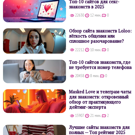
Топ-10 сайтов для секс-
знакомств в 2025
22630
12 мин.
0
Обзор сайта знакомств Loloo:
лёгкость общения или
сплошное разочарование?
22212
10 мин.
0
Топ-10 сайтов знакомств, где
не требуется номер телефона
20458
8 мин.
0
Masked Love и телеграм-чаты
для знакомств: откровенный
обзор от практикующего
дейтинг-эксперта
15907
21 мин.
2
Лучшие сайты знакомств для
полных — Топ рейтинг 2025