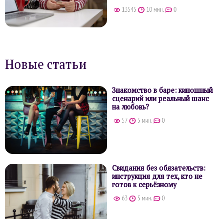
13545
10 мин.
0
Новые статьи
Знакомство в баре: киношный
сценарий или реальный шанс
на любовь?
57
5 мин.
0
Свидания без обязательств:
инструкция для тех, кто не
готов к серьёзному
63
5 мин.
0