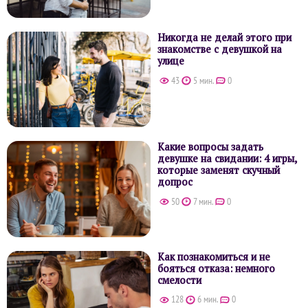
Никогда не делай этого при
знакомстве с девушкой на
улице
43
5 мин.
0
Какие вопросы задать
девушке на свидании: 4 игры,
которые заменят скучный
допрос
50
7 мин.
0
Как познакомиться и не
бояться отказа: немного
смелости
128
6 мин.
0