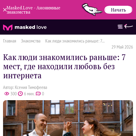
Masked.Love - Анонимные
Начать
знакомства
masked
love
Главная
Знакомства
Как люди знакомились раньше: 7...
29 Май 2026
Как люди знакомились раньше: 7
мест, где находили любовь без
интернета
Автор: Ксения Тимофеева
300
6 мин.
0