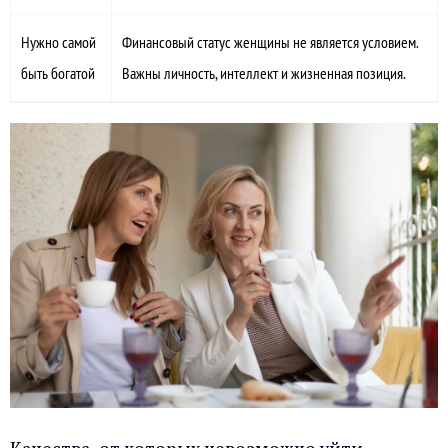
Нужно самой
Финансовый статус женщины не является условием.
быть богатой
Важны личность, интеллект и жизненная позиция.