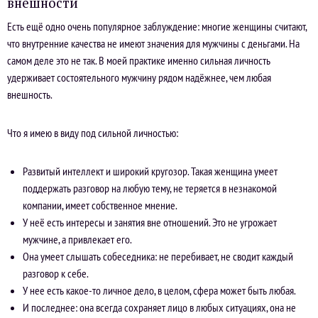
внешности
Есть ещё одно очень популярное заблуждение: многие женщины считают,
что внутренние качества не имеют значения для мужчины с деньгами. На
самом деле это не так. В моей практике именно сильная личность
удерживает состоятельного мужчину рядом надёжнее, чем любая
внешность.
Что я имею в виду под сильной личностью:
Развитый интеллект и широкий кругозор. Такая женщина умеет
поддержать разговор на любую тему, не теряется в незнакомой
компании, имеет собственное мнение.
У неё есть интересы и занятия вне отношений. Это не угрожает
мужчине, а привлекает его.
Она умеет слышать собеседника: не перебивает, не сводит каждый
разговор к себе.
У нее есть какое-то личное дело, в целом, сфера может быть любая.
И последнее: она всегда сохраняет лицо в любых ситуациях, она не