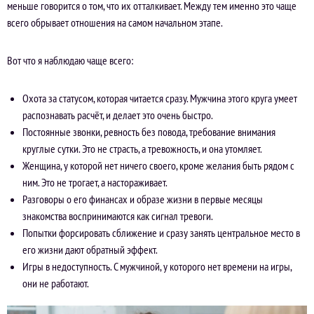
меньше говорится о том, что их отталкивает. Между тем именно это чаще
всего обрывает отношения на самом начальном этапе.
Вот что я наблюдаю чаще всего:
Охота за статусом, которая читается сразу. Мужчина этого круга умеет
распознавать расчёт, и делает это очень быстро.
Постоянные звонки, ревность без повода, требование внимания
круглые сутки. Это не страсть, а тревожность, и она утомляет.
Женщина, у которой нет ничего своего, кроме желания быть рядом с
ним. Это не трогает, а настораживает.
Разговоры о его финансах и образе жизни в первые месяцы
знакомства воспринимаются как сигнал тревоги.
Попытки форсировать сближение и сразу занять центральное место в
его жизни дают обратный эффект.
Игры в недоступность. С мужчиной, у которого нет времени на игры,
они не работают.