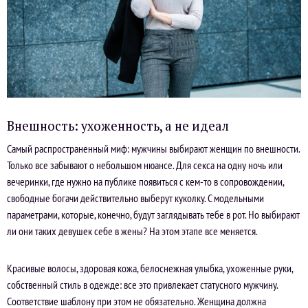
Внешность: ухоженность, а не идеал
Самый распространенный миф: мужчины выбирают женщин по внешности.
Только все забывают о небольшом нюансе. Для секса на одну ночь или
вечеринки, где нужно на публике появиться с кем-то в сопровождении,
свободные богачи действительно выберут куколку. С модельными
параметрами, которые, конечно, будут заглядывать тебе в рот. Но выбирают
ли они таких девушек себе в жены? На этом этапе все меняется.
Красивые волосы, здоровая кожа, белоснежная улыбка, ухоженные руки,
собственный стиль в одежде: все это привлекает статусного мужчину.
Соответствие шаблону при этом не обязательно. Женщина должна