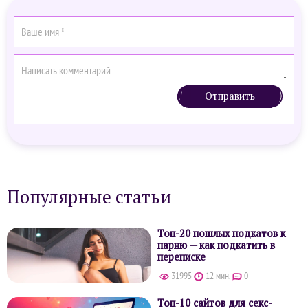
Отправить
Популярные статьи
Топ-20 пошлых подкатов к
парню — как подкатить в
переписке
31995
12 мин.
0
Топ-10 сайтов для секс-