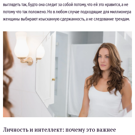
выглядеть так, будто она следит за собой потому, что ей это нравится, а не
потому что так положено. Но в любом случае подходящие для миллионера
женщины выбирают изысканную сдержанность, а не следование трендам.
Личность и интеллект: почему это важнее