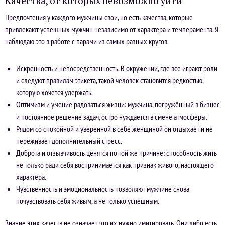
Качества, от которых невозможно уйти
Предпочтения у каждого мужчины свои, но есть качества, которые
привлекают успешных мужчин независимо от характера и темперамента. Я
наблюдаю это в работе с парами из самых разных кругов.
Искренность и непосредственность. В окружении, где все играют роли
и следуют правилам этикета, такой человек становится редкостью,
которую хочется удержать.
Оптимизм и умение радоваться жизни: мужчина, погружённый в бизнес
и постоянное решение задач, остро нуждается в смене атмосферы.
Рядом со спокойной и уверенной в себе женщиной он отдыхает и не
переживает дополнительный стресс.
Доброта и отзывчивость ценятся по той же причине: способность жить
не только ради себя воспринимается как признак живого, настоящего
характера.
Чувственность и эмоциональность позволяют мужчине снова
почувствовать себя живым, а не только успешным.
Знание этих качеств не означает, что их нужно имитировать. Они либо есть,