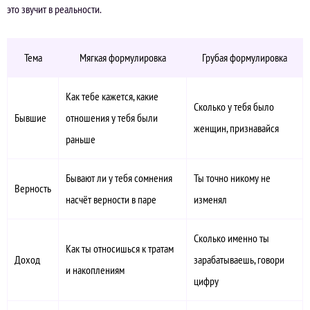
это звучит в реальности.
Тема
Мягкая формулировка
Грубая формулировка
Как тебе кажется, какие
Сколько у тебя было
Бывшие
отношения у тебя были
женщин, признавайся
раньше
Бывают ли у тебя сомнения
Ты точно никому не
Верность
насчёт верности в паре
изменял
Сколько именно ты
Как ты относишься к тратам
Доход
зарабатываешь, говори
и накоплениям
цифру