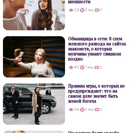
внешности
158
8 мин.
0
Обманщицы в сети: 8 схем
женского развода на сайтах
знакомств, о которых
мужчины узнают слишком
поздно
492
7 мин.
0
Правила игры, о которых не
предупреждают: что на
самом деле значит быть
женой богача
346
6 мин.
0