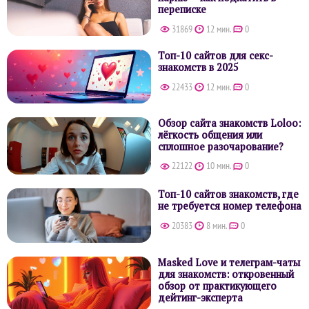
переписке
31869
12 мин.
0
Топ-10 сайтов для секс-
знакомств в 2025
22433
12 мин.
0
Обзор сайта знакомств Loloo:
лёгкость общения или
сплошное разочарование?
22122
10 мин.
0
Топ-10 сайтов знакомств, где
не требуется номер телефона
20383
8 мин.
0
Masked Love и телеграм-чаты
для знакомств: откровенный
обзор от практикующего
дейтинг-эксперта