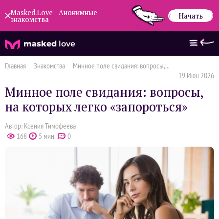
Masked.Love - Анонимные
Начать
знакомства
masked
love
Главная
Знакомства
Минное поле свидания: вопросы,...
19 Июн 2026
Минное поле свидания: вопросы,
на которых легко «запороться»
Автор: Ксения Тимофеева
168
5 мин.
0