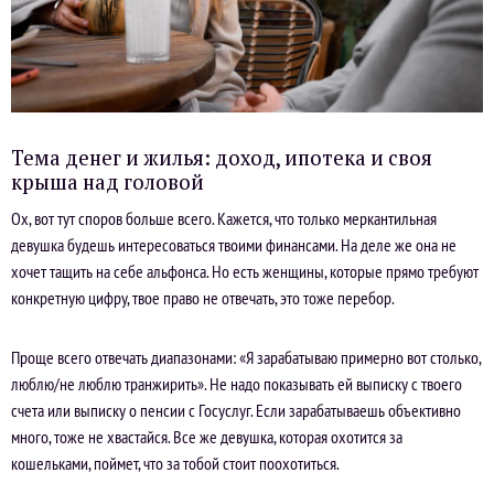
Тема денег и жилья: доход, ипотека и своя
крыша над головой
Ох, вот тут споров больше всего. Кажется, что только меркантильная
девушка будешь интересоваться твоими финансами. На деле же она не
хочет тащить на себе альфонса. Но есть женщины, которые прямо требуют
конкретную цифру, твое право не отвечать, это тоже перебор.
Проще всего отвечать диапазонами: «Я зарабатываю примерно вот столько,
люблю/не люблю транжирить». Не надо показывать ей выписку с твоего
счета или выписку о пенсии с Госуслуг. Если зарабатываешь объективно
много, тоже не хвастайся. Все же девушка, которая охотится за
кошельками, поймет, что за тобой стоит поохотиться.