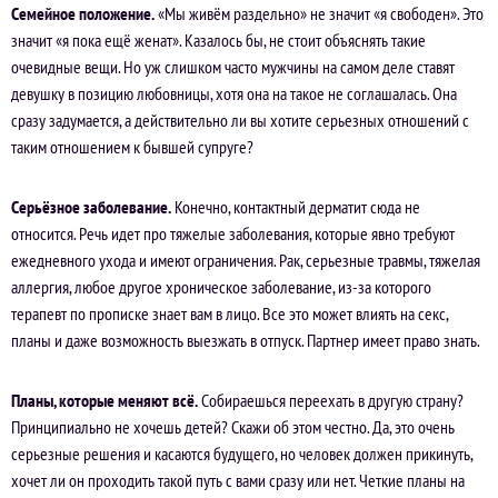
Семейное положение.
«Мы живём раздельно» не значит «я свободен». Это
значит «я пока ещё женат». Казалось бы, не стоит объяснять такие
очевидные вещи. Но уж слишком часто мужчины на самом деле ставят
девушку в позицию любовницы, хотя она на такое не соглашалась. Она
сразу задумается, а действительно ли вы хотите серьезных отношений с
таким отношением к бывшей супруге?
Серьёзное заболевание.
Конечно, контактный дерматит сюда не
относится. Речь идет про тяжелые заболевания, которые явно требуют
ежедневного ухода и имеют ограничения. Рак, серьезные травмы, тяжелая
аллергия, любое другое хроническое заболевание, из-за которого
терапевт по прописке знает вам в лицо. Все это может влиять на секс,
планы и даже возможность выезжать в отпуск. Партнер имеет право знать.
Планы, которые меняют всё.
Собираешься переехать в другую страну?
Принципиально не хочешь детей? Скажи об этом честно. Да, это очень
серьезные решения и касаются будущего, но человек должен прикинуть,
хочет ли он проходить такой путь с вами сразу или нет. Четкие планы на