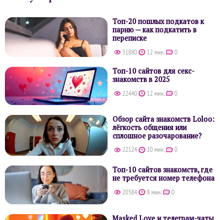
Топ-20 пошлых подкатов к
парню — как подкатить в
переписке
31880
12 мин.
0
Топ-10 сайтов для секс-
знакомств в 2025
22440
12 мин.
0
Обзор сайта знакомств Loloo:
лёгкость общения или
сплошное разочарование?
22124
10 мин.
0
Топ-10 сайтов знакомств, где
не требуется номер телефона
20384
8 мин.
0
Masked Love и телеграм-чаты