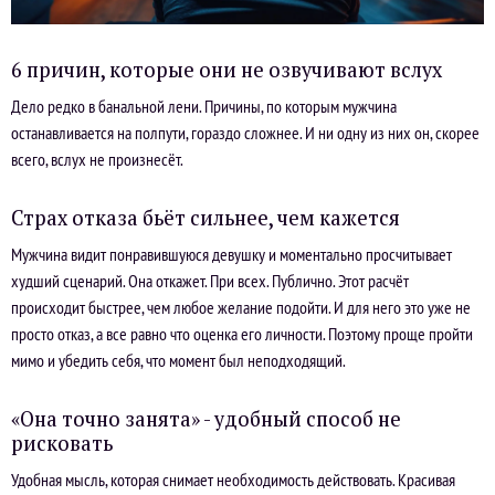
6 причин, которые они не озвучивают вслух
Дело редко в банальной лени. Причины, по которым мужчина
останавливается на полпути, гораздо сложнее. И ни одну из них он, скорее
всего, вслух не произнесёт.
Страх отказа бьёт сильнее, чем кажется
Мужчина видит понравившуюся девушку и моментально просчитывает
худший сценарий. Она откажет. При всех. Публично. Этот расчёт
происходит быстрее, чем любое желание подойти. И для него это уже не
просто отказ, а все равно что оценка его личности. Поэтому проще пройти
мимо и убедить себя, что момент был неподходящий.
«Она точно занята» - удобный способ не
рисковать
Удобная мысль, которая снимает необходимость действовать. Красивая