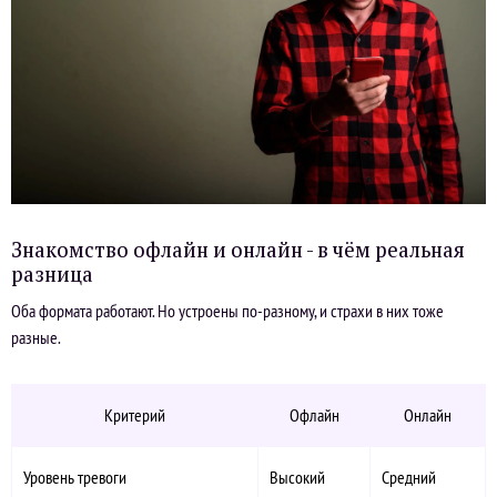
Знакомство офлайн и онлайн - в чём реальная
разница
Оба формата работают. Но устроены по-разному, и страхи в них тоже
разные.
Критерий
Офлайн
Онлайн
Уровень тревоги
Высокий
Средний