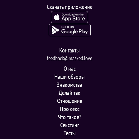
Скачать приложение
Контакты
feedback@masked.love
О нас
Наши обзоры
Знакомства
Делай так
Отношения
Про секс
Что такое?
Секстинг
Тесты