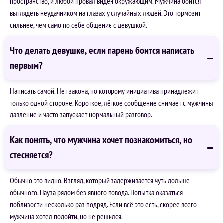
пространство, и любой провал виден окружающим. Мужчина боится
выглядеть неудачником на глазах у случайных людей. Это тормозит
сильнее, чем само по себе общение с девушкой.
Что делать девушке, если парень боится написать
первым?
Написать самой. Нет закона, по которому инициатива принадлежит
только одной стороне. Короткое, лёгкое сообщение снимает с мужчины
давление и часто запускает нормальный разговор.
Как понять, что мужчина хочет познакомиться, но
стесняется?
Обычно это видно. Взгляд, который задерживается чуть дольше
обычного. Пауза рядом без явного повода. Попытка оказаться
поблизости несколько раз подряд. Если всё это есть, скорее всего
мужчина хотел подойти, но не решился.