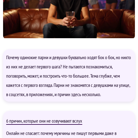
Почему одинокие парни и девушки буквально ходят бок о бок, но никто
из них не делает первого шага? Не пытаются познакомиться,
поговорить, может, и построить что-то большее. Тема глубже, чем
кажется с первого взгляда. Парни не знакомятся с девушками на улице,
в соцсетях, в приложениях, и причин здесь несколько.
6 причин, которые они не озвучивают вслух
Онлайн не спасает: почему мужчины не пишут первыми даже в