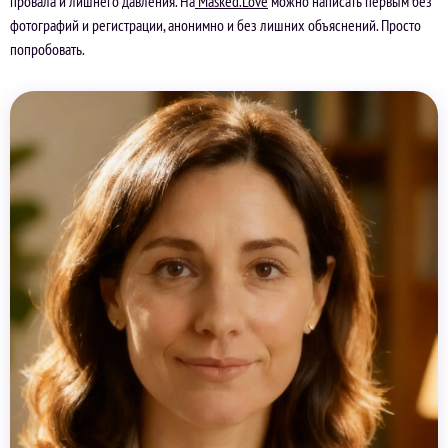
провала и лишнего давления. На
Masked.Love
можно написать первым без
фотографий и регистрации, анонимно и без лишних объяснений. Просто
попробовать.