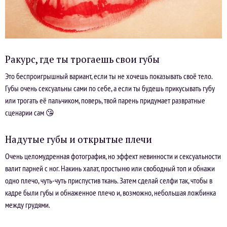
Ракурс, где ты трогаешь свои губы
Это беспроигрышный вариант, если ты не хочешь показывать своё тело.
Губы очень сексуальны сами по себе, а если ты будешь прикусывать губу
или трогать её пальчиком, поверь, твой парень придумает развратные
сценарии сам 😘
Надутые губы и открытые плечи
Очень целомудренная фотография, но эффект невинности и сексуальности
валит парней с ног. Накинь халат, простыню или свободный топ и обнажи
одно плечо, чуть-чуть приспустив ткань. Затем сделай селфи так, чтобы в
кадре были губы и обнаженное плечо и, возможно, небольшая ложбинка
между грудями.