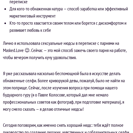
переписке
Для кого-то обнаженная натура — способ заработка или эффективный
маркетинговый инструмент
Кто-то просто хвастается своим телом или борется с дискомфортом и
развивает любовь к себе
Лично я использовала сексуальные нюдсы в переписке с парнями на
Masked.Love 😉. Сейчас — это мой способ зажечь своего парня на работе,
чтобы вечером получить кучу удовольствия.
Я уже рассказывала насколько беспомощной была в искусстве делать
обнаженные селфи. Более криворукой девы, пожалуй, было не найти на
этом поприще. Сейчас, после изучения вопроса при помощи нашего
будуарного гуру (я о Павле Колосове, который дал мне немало
профессиональных советов как фотограф, при подготовке материала), я
могу смело сказать — я делаю отличные нюдсы!
Сегодня поговорим, как именно снять хороший нюдс: тебя ждёт полное
руководство по созданию дерзких, чувственных и соблазнительных селфи