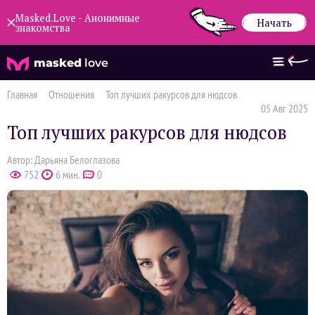
Masked.Love - Анонимные
Начать
знакомства
masked
love
Главная
Отношения
Топ лучших ракурсов для нюдсов
05 Авг 2025
Топ лучших ракурсов для нюдсов
Автор: Дарьяна Белоглазова
752
6 мин.
0