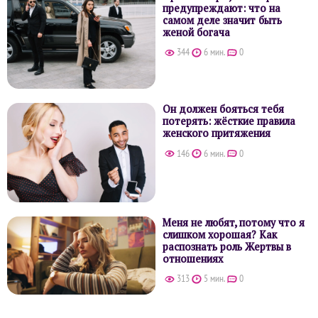
предупреждают: что на
самом деле значит быть
женой богача
344
6 мин.
0
Он должен бояться тебя
потерять: жёсткие правила
женского притяжения
146
6 мин.
0
Меня не любят, потому что я
слишком хорошая? Как
распознать роль Жертвы в
отношениях
313
5 мин.
0