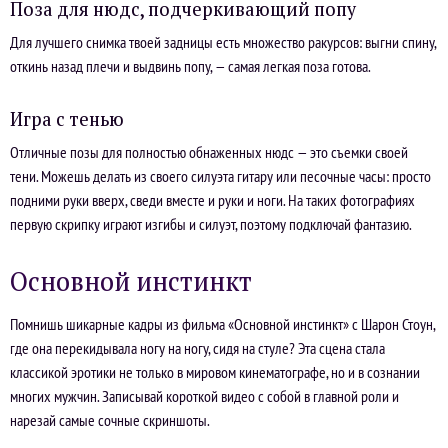
Поза для нюдс, подчеркивающий попу
Для лучшего снимка твоей задницы есть множество ракурсов: выгни спину,
откинь назад плечи и выдвинь попу, — самая легкая поза готова.
Игра с тенью
Отличные позы для полностью обнаженных нюдс — это съемки своей
тени. Можешь делать из своего силуэта гитару или песочные часы: просто
подними руки вверх, сведи вместе и руки и ноги. На таких фотографиях
первую скрипку играют изгибы и силуэт, поэтому подключай фантазию.
Основной инстинкт
Помнишь шикарные кадры из фильма «Основной инстинкт» с Шарон Стоун,
где она перекидывала ногу на ногу, сидя на стуле? Эта сцена стала
классикой эротики не только в мировом кинематографе, но и в сознании
многих мужчин. Записывай короткой видео с собой в главной роли и
нарезай самые сочные скриншоты.