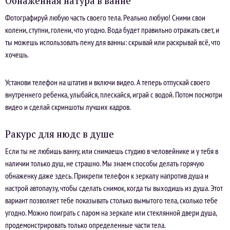
Обнаженная натура в ванне
Фотографируй любую часть своего тела. Реально любую! Сними свои
колени, ступни, голени, что угодно. Вода будет правильно отражать свет, и
ты можешь использовать пену для ванны: скрывай или раскрывай всё, что
хочешь.
Установи телефон на штатив и включи видео. А теперь отпускай своего
внутреннего ребенка, улыбайся, плескайся, играй с водой. Потом посмотри
видео и сделай скриншоты лучших кадров.
Ракурс для нюдс в душе
Если ты не любишь ванну, или снимаешь студию в человейнике и у тебя в
наличии только душ, не страшно. Мы знаем способы делать горячую
обнаженку даже здесь. Прикрепи телефон к зеркалу напротив душа и
настрой автопаузу, чтобы сделать снимок, когда ты выходишь из душа. Этот
вариант позволяет тебе показывать столько вымытого тела, сколько тебе
угодно. Можно поиграть с паром на зеркале или стеклянной двери душа,
продемонстрировать только определенные части тела.