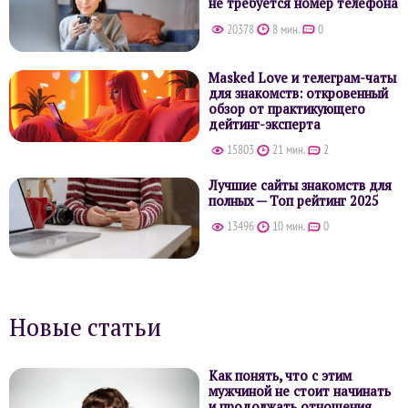
не требуется номер телефона
20378
8 мин.
0
Masked Love и телеграм-чаты
для знакомств: откровенный
обзор от практикующего
дейтинг-эксперта
15803
21 мин.
2
Лучшие сайты знакомств для
полных — Топ рейтинг 2025
13496
10 мин.
0
Новые статьи
Как понять, что с этим
мужчиной не стоит начинать
и продолжать отношения