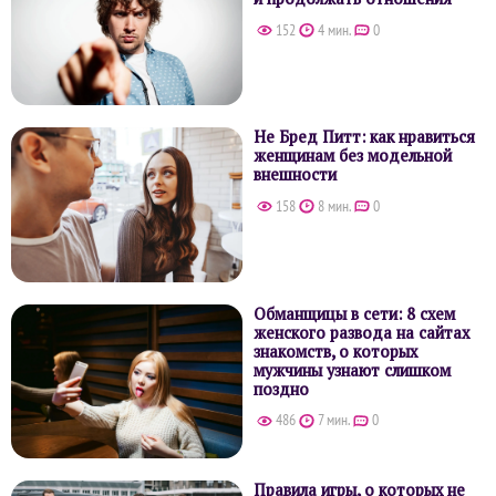
152
4 мин.
0
Не Бред Питт: как нравиться
женщинам без модельной
внешности
158
8 мин.
0
Обманщицы в сети: 8 схем
женского развода на сайтах
знакомств, о которых
мужчины узнают слишком
поздно
486
7 мин.
0
Правила игры, о которых не