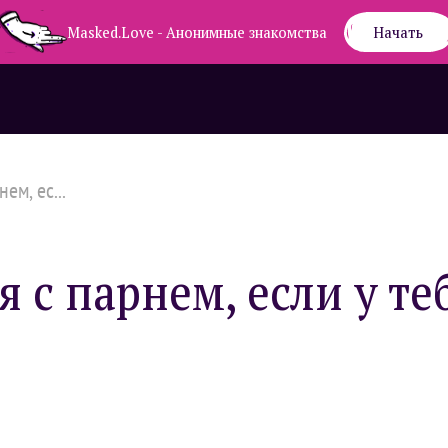
Masked.Love - Анонимные знакомства
Начать
ем, ес...
 с парнем, если у те