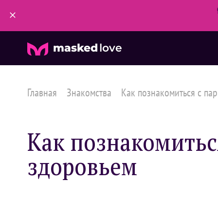
masked
love
Главная
Знакомства
Как познакомиться с парн
Как познакомиться
здоровьем