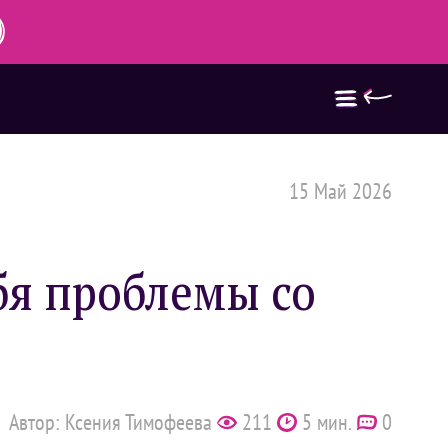
15 Май 2026
бя проблемы со
Автор: Ксения Тимофеева
211
5 мин.
0