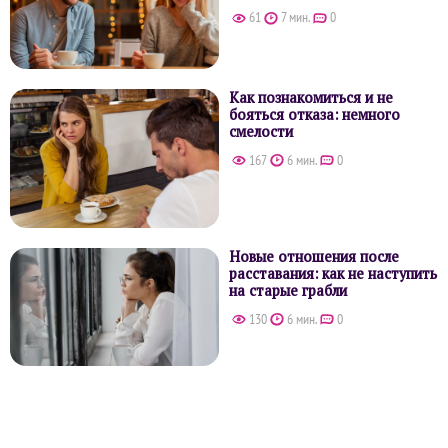
61
7 мин.
0
Как познакомиться и не
бояться отказа: немного
смелости
167
6 мин.
0
Новые отношения после
расставания: как не наступить
на старые грабли
130
6 мин.
0