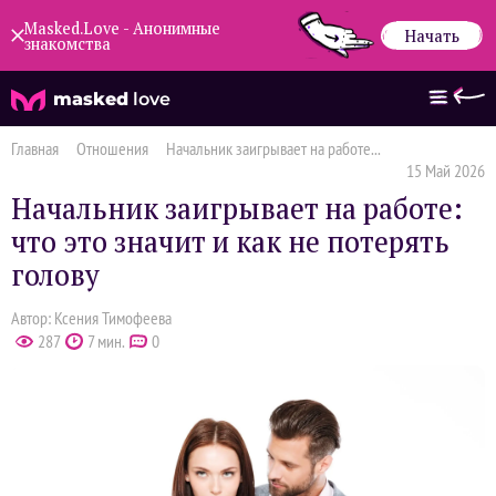
Masked.Love - Анонимные
Начать
знакомства
masked
love
Главная
Отношения
Начальник заигрывает на работе...
15 Май 2026
Начальник заигрывает на работе:
что это значит и как не потерять
голову
Автор: Ксения Тимофеева
287
7 мин.
0