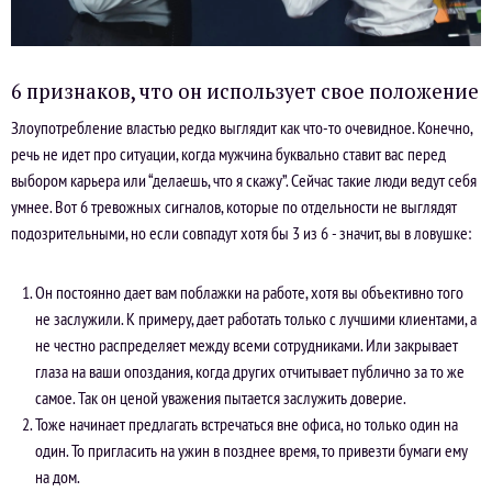
6 признаков, что он использует свое положение
Злоупотребление властью редко выглядит как что-то очевидное. Конечно,
речь не идет про ситуации, когда мужчина буквально ставит вас перед
выбором карьера или “делаешь, что я скажу”. Сейчас такие люди ведут себя
умнее. Вот 6 тревожных сигналов, которые по отдельности не выглядят
подозрительными, но если совпадут хотя бы 3 из 6 - значит, вы в ловушке:
Он постоянно дает вам поблажки на работе, хотя вы объективно того
не заслужили. К примеру, дает работать только с лучшими клиентами, а
не честно распределяет между всеми сотрудниками. Или закрывает
глаза на ваши опоздания, когда других отчитывает публично за то же
самое. Так он ценой уважения пытается заслужить доверие.
Тоже начинает предлагать встречаться вне офиса, но только один на
один. То пригласить на ужин в позднее время, то привезти бумаги ему
на дом.