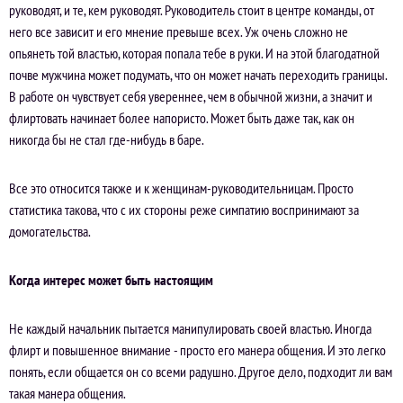
руководят, и те, кем руководят. Руководитель стоит в центре команды, от
него все зависит и его мнение превыше всех. Уж очень сложно не
опьянеть той властью, которая попала тебе в руки. И на этой благодатной
почве мужчина может подумать, что он может начать переходить границы.
В работе он чувствует себя увереннее, чем в обычной жизни, а значит и
флиртовать начинает более напористо. Может быть даже так, как он
никогда бы не стал где-нибудь в баре.
Все это относится также и к женщинам-руководительницам. Просто
статистика такова, что с их стороны реже симпатию воспринимают за
домогательства.
Когда интерес может быть настоящим
Не каждый начальник пытается манипулировать своей властью. Иногда
флирт и повышенное внимание - просто его манера общения. И это легко
понять, если общается он со всеми радушно. Другое дело, подходит ли вам
такая манера общения.