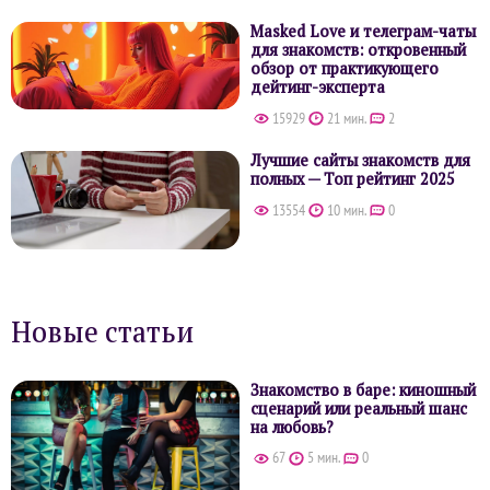
Masked Love и телеграм-чаты
для знакомств: откровенный
обзор от практикующего
дейтинг-эксперта
15929
21 мин.
2
Лучшие сайты знакомств для
полных — Топ рейтинг 2025
13554
10 мин.
0
Новые статьи
Знакомство в баре: киношный
сценарий или реальный шанс
на любовь?
67
5 мин.
0