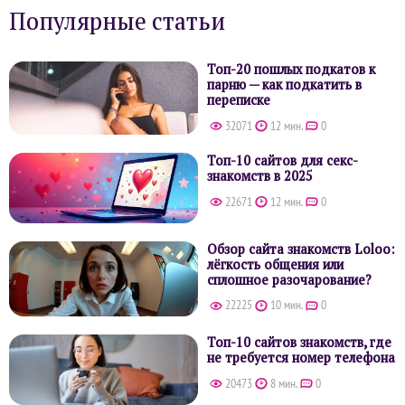
Популярные статьи
Топ-20 пошлых подкатов к
парню — как подкатить в
переписке
32071
12 мин.
0
Топ-10 сайтов для секс-
знакомств в 2025
22671
12 мин.
0
Обзор сайта знакомств Loloo:
лёгкость общения или
сплошное разочарование?
22225
10 мин.
0
Топ-10 сайтов знакомств, где
не требуется номер телефона
20473
8 мин.
0