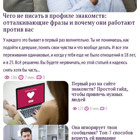
Чего не писать в профиле знакомств:
отталкивающие фразы и почему они работают
против вас
У каждого это бывает в первый раз волнительно. Ты не понимаешь, как
подойти к девушке, понять свои чувства и что вообще делать. И все эти
переживания одинаковые, и когда у тебя еще не было отношений в 18 лет,
и в 25. Всё решаемо. Вы будете нервничать, но этой статьей я надеюсь
снять хотя бы часть...
186
7 мин.
0
Первый раз на сайте
знакомств? Простой гайд,
чтобы привлечь нужных
людей
123
8 мин.
0
Она игнорирует твои
сообщения? Топ-7 способов
вернуть ей внимание