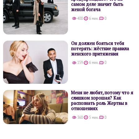
самом деле значит быть
женой богача
400
6 мин.
0
Он должен бояться тебя
потерять: жёсткие правила
женского притяжения
159
6 мин.
0
Меня не любят, потому что я
слишком хорошая? Как
распознать роль Жертвы в
отношениях
360
5 мин.
0