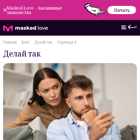
Masked.Love - Анонимные
Начать
знакомства
masked
love
Главная
Блог
Делай так
Страница 4
Делай так