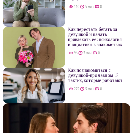
110
5 мин.
0
Как перестать бегать за
девушкой и начать
привлекать её: психология
инициативы в знакомствах
96
7 мин.
0
Как познакомиться с
девушкой-продавцом: 5
тактик, которые работают
279
5 мин.
0