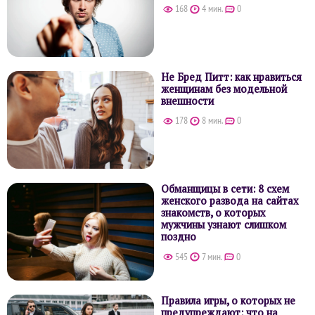
168
4 мин.
0
Не Бред Питт: как нравиться
женщинам без модельной
внешности
178
8 мин.
0
Обманщицы в сети: 8 схем
женского развода на сайтах
знакомств, о которых
мужчины узнают слишком
поздно
545
7 мин.
0
Правила игры, о которых не
предупреждают: что на