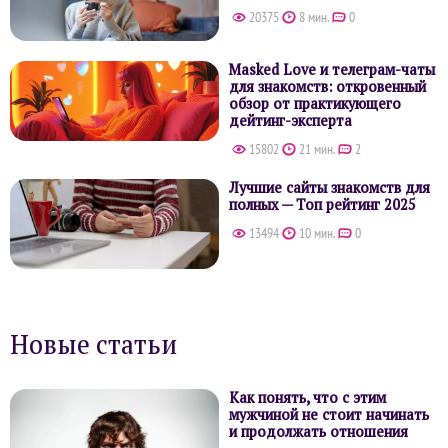
20375
8 мин.
0
Masked Love и телеграм-чаты
для знакомств: откровенный
обзор от практикующего
дейтинг-эксперта
15802
21 мин.
2
Лучшие сайты знакомств для
полных — Топ рейтинг 2025
13494
10 мин.
0
Новые статьи
Как понять, что с этим
мужчиной не стоит начинать
и продолжать отношения