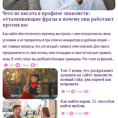
Чего не писать в профиле знакомств:
отталкивающие фразы и почему они работают
против вас
Как найти обеспеченного мужчину, выстроить с ним отношения на своих
условиях и не превратиться при этом из инициатора в удобную опцию —
вот главные вопросы тех, кто всерьёз занялся этим поиском. Для такого
предприятия есть своя логика, свои площадки и свои негласные правила
игры. В этой статье мы разберем базовые принципы. Что стоит за фразой...
182
7 мин.
0
Топ-3 вещи, что раздражают
девушек на сайте знакомств:
полный гайд для парней как
исправить
168
6 мин.
0
Как найти парня: 25 способов
найти любовь
75
15 мин.
0