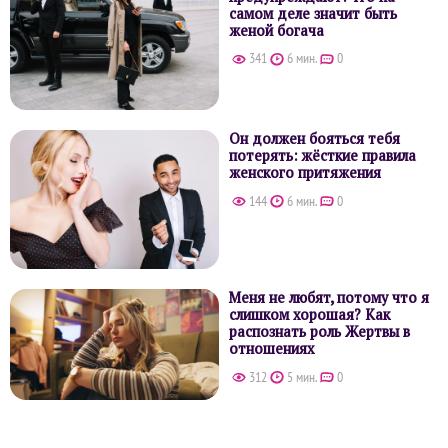
самом деле значит быть
женой богача
341
6 мин.
0
Он должен бояться тебя
потерять: жёсткие правила
женского притяжения
144
6 мин.
0
Меня не любят, потому что я
слишком хорошая? Как
распознать роль Жертвы в
отношениях
312
5 мин.
0