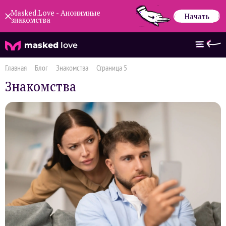
Masked.Love - Анонимные
Начать
знакомства
masked
love
Главная
Блог
Знакомства
Страница 5
Знакомства