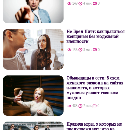
149
4 мин.
0
Не Бред Питт: как нравиться
женщинам без модельной
внешности
156
8 мин.
0
Обманщицы в сети: 8 схем
женского развода на сайтах
знакомств, о которых
мужчины узнают слишком
поздно
483
7 мин.
0
Правила игры, о которых не
предупреждают: что на