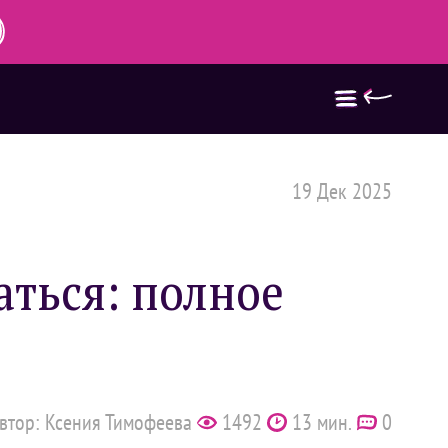
19 Дек 2025
аться: полное
втор: Ксения Тимофеева
1492
13 мин.
0