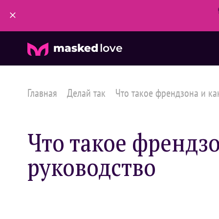
masked
love
Главная
Делай так
Что такое френдзона и как 
Что такое френдзо
руководство