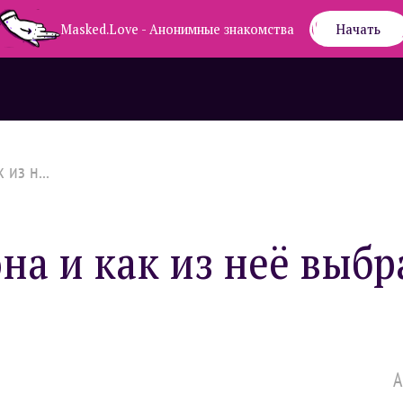
Masked.Love - Анонимные знакомства
Начать
из н...
на и как из неё выбр
А