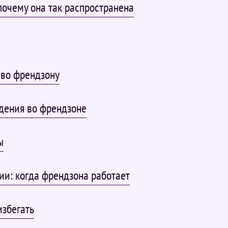
почему она так распространена
во френдзону
дения во френдзоне
ы
ии: когда френдзона работает
избегать