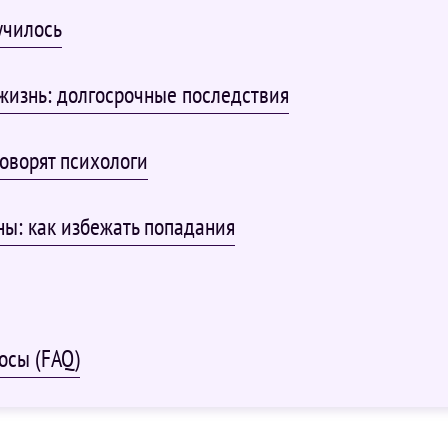
училось
жизнь: долгосрочные последствия
говорят психологи
ы: как избежать попадания
осы (FAQ)