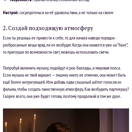
Настрой:
сосредоточься на её удовольствии, а не только на своем
2. Создай подходящую атмосферу
Если ты решишь ее привести к себе, то для начала наведи порядок -
разбросанные вещи вряд ли ее возбудят. Когда она окажется уже на “базе”,
то приглуши по возможности свет, можешь использовать свечи.
Попробуй включить музыку, подойдут и рок-баллады, и мировая попса.
Если музыка не твой вариант — тишину никто не отменял, она может быть
ещё более интригующей. Или добавь едва слышный шёпот голосов из
фильма, чтобы создать таинственную атмосферу. Как возбудить партнершу?
Скорее всего, она уже будет готова, поэтому продолжай в том же духе.