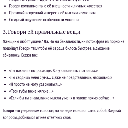
Говори комплименты о её внешности и личных качествах
Проявляй искренний интерес к её мыслям и чувствам
Создавай ощущение особенности момента
3. Говори ей правильные вещи
Женщины любят ушами? Да. Но ни банальности, ни поток фраз из порно не
подойдут. Говори так, чтобы её сердце билось быстрее, а дыхание
сбивалось. Скажи так:
«Ты пахнешь потрясающе. Хочу запомнить этот запах.»
«Ты сводишь меня с ума… Даже не представляешь, насколько.»
«Я просто не могу удержаться...»
«Твои губы такие мягкие…»
«Если бы ты знала, какие мысли у меня в голове прямо сейчас…»
Говори это уверенным голосом, но не веди монолог сам с собой. Задавай
вопросы, добивайся от нее ответных слов.