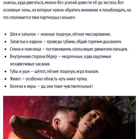
знаешь, куда двигаться, можно без усилий довести её до экстаза. Вот
основные зоны, на которые нужно обратить внимание и понаблюдать, на
что откликается твоя партнерша сильнее:
Шея и затылок — нежные поцелуи, лёгкое массирование.
Запястья и ладони — проведи губами, обдай горячим дыханием.
Спина и поясница — поглаживания, скользящие движения пальцев.
Внутренняя сторона бёдер — медленные, едва ощутимые
ненавязчивые касания.
Губы и уши — шёпот, лёгкие поцелуи, игра языком.
Живот — особенно область чуть ниже пупка.
Колени и икры — да, они тоже чувствительные!