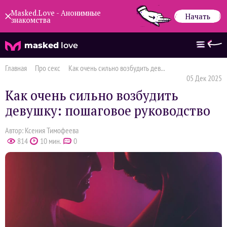
Masked.Love - Анонимные
Начать
знакомства
masked
love
Главная
Про секс
Как очень сильно возбудить дев...
05 Дек 2025
Как очень сильно возбудить
девушку: пошаговое руководство
Автор: Ксения Тимофеева
814
10 мин.
0