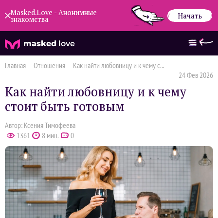
Masked.Love - Анонимные
Начать
знакомства
masked
love
Главная
Отношения
Как найти любовницу и к чему с...
24 Фев 2026
Как найти любовницу и к чему
стоит быть готовым
Автор: Ксения Тимофеева
1361
8 мин.
0