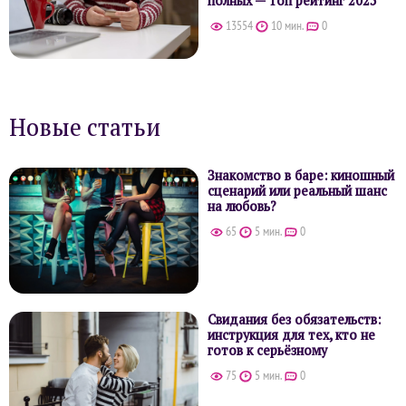
13554
10 мин.
0
Новые статьи
Знакомство в баре: киношный
сценарий или реальный шанс
на любовь?
65
5 мин.
0
Свидания без обязательств:
инструкция для тех, кто не
готов к серьёзному
75
5 мин.
0