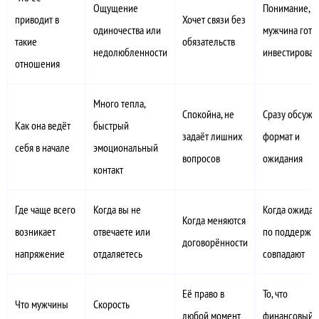
Ощущение
Понимание, ч
приводит в
Хочет связи без
одиночества или
мужчина гото
такие
обязательств
недолюбленности
инвестироват
отношения
Много тепла,
Спокойна, не
Сразу обсужд
Как она ведёт
быстрый
задаёт лишних
формат и
себя в начале
эмоциональный
вопросов
ожидания
контакт
Где чаще всего
Когда вы не
Когда ожидан
Когда меняются
возникает
отвечаете или
по поддержке
договорённости
напряжение
отдаляетесь
совпадают
Её право в
То, что
Что мужчины
Скорость
любой момент
финансовый