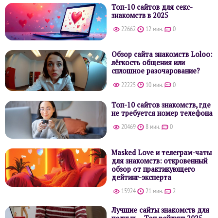
Топ-10 сайтов для секс-
знакомств в 2025
22662
12 мин.
0
Обзор сайта знакомств Loloo:
лёгкость общения или
сплошное разочарование?
22225
10 мин.
0
Топ-10 сайтов знакомств, где
не требуется номер телефона
20469
8 мин.
0
Masked Love и телеграм-чаты
для знакомств: откровенный
обзор от практикующего
дейтинг-эксперта
15924
21 мин.
2
Лучшие сайты знакомств для
полных — Топ рейтинг 2025