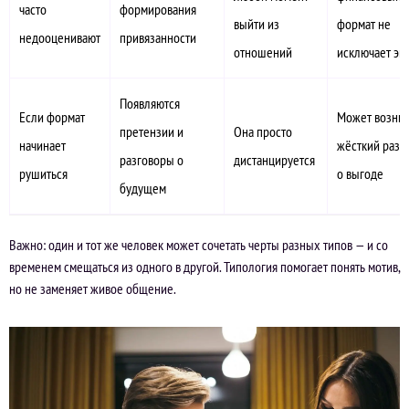
часто
формирования
выйти из
формат не
недооценивают
привязанности
отношений
исключает эм
Появляются
Если формат
Может возник
претензии и
Она просто
начинает
жёсткий разг
разговоры о
дистанцируется
рушиться
о выгоде
будущем
Важно: один и тот же человек может сочетать черты разных типов — и со
временем смещаться из одного в другой. Типология помогает понять мотив,
но не заменяет живое общение.