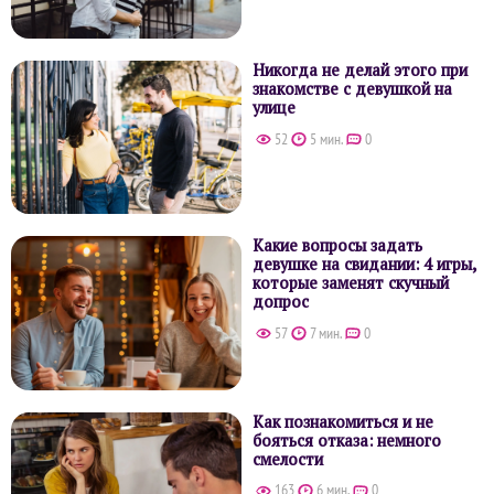
Никогда не делай этого при
знакомстве с девушкой на
улице
52
5 мин.
0
Какие вопросы задать
девушке на свидании: 4 игры,
которые заменят скучный
допрос
57
7 мин.
0
Как познакомиться и не
бояться отказа: немного
смелости
163
6 мин.
0