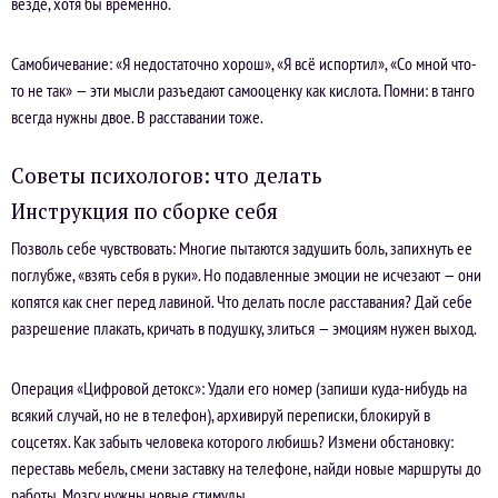
везде, хотя бы временно.
Самобичевание: «Я недостаточно хорош», «Я всё испортил», «Со мной что-
то не так» — эти мысли разъедают самооценку как кислота. Помни: в танго
всегда нужны двое. В расставании тоже.
Советы психологов: что делать
Инструкция по сборке себя
Позволь себе чувствовать: Многие пытаются задушить боль, запихнуть ее
поглубже, «взять себя в руки». Но подавленные эмоции не исчезают — они
копятся как снег перед лавиной. Что делать после расставания? Дай себе
разрешение плакать, кричать в подушку, злиться — эмоциям нужен выход.
Операция «Цифровой детокс»: Удали его номер (запиши куда-нибудь на
всякий случай, но не в телефон), архивируй переписки, блокируй в
соцсетях. Как забыть человека которого любишь? Измени обстановку:
переставь мебель, смени заставку на телефоне, найди новые маршруты до
работы. Мозгу нужны новые стимулы.