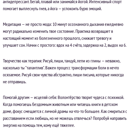
антидепрессант. Бегай, плавай или занимайся йогой. Интенсивный спорт
помогает выплеснуть гнев, а йога — успокоить бурю эмоций.
Медитация — не просто мода: 10 минут осознанного дыхания ежедневно
могут радикально изменить твое состояние. Практика возвращает в
настоящий момент из болезненного прошлого, снижает тревогу и
улучшает сон. Начни с простого: вдох на 4 счёта, задержка на 2, выдох на 6.
Творчество как терапия: Рисуй, пиши, танцуй, лепи из глины — неважно,
насколько ты "талантлив". Важен процесс трансформации боли в нечто
осязаемое. Рисуй свои чувства абстрактно, пиши письма, которые никогда
не отправишь.
Помогай другим — исцеляй себя: Волонтёрство творит чудеса с психикой.
Когда помогаешь бездомным животным или читаешь книги в детском
доме, фокус смещается с личной драмы на что-то большее. Как смириться с
расставанием если любишь, но не можешь отвлечься? Попробуй направить
энергию на помощь тем, кому ещё тяжелее.