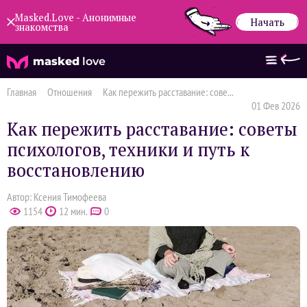
Masked.Love - Анонимные
Начать
знакомства
masked
love
Главная
Отношения
Как пережить расставание: сове...
01 Фев 2026
Как пережить расставание: советы
психологов, техники и путь к
восстановлению
Автор: Ксения Тимофеева
1154
12 мин.
0