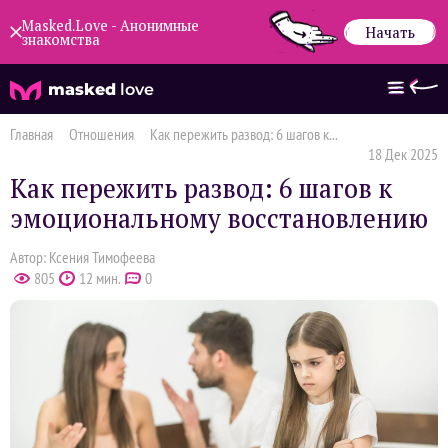
Masked.Love - Анонимные
Начать
знакомства
masked
love
Главная
Отношения
Как пережить развод: 6 шагов к...
18 Дек 2025
Как пережить развод: 6 шагов к
эмоциональному восстановлению
Автор: Ксения Тимофеева
805
12 мин.
0