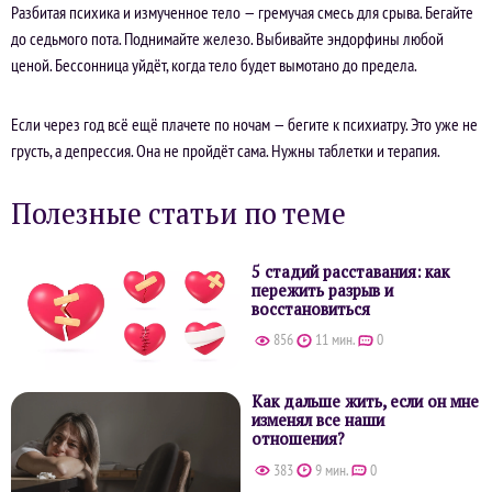
Разбитая психика и измученное тело — гремучая смесь для срыва. Бегайте
до седьмого пота. Поднимайте железо. Выбивайте эндорфины любой
ценой. Бессонница уйдёт, когда тело будет вымотано до предела.
Если через год всё ещё плачете по ночам — бегите к психиатру. Это уже не
грусть, а депрессия. Она не пройдёт сама. Нужны таблетки и терапия.
Полезные статьи по теме
5 стадий расставания: как
пережить разрыв и
восстановиться
856
11 мин.
0
Как дальше жить, если он мне
изменял все наши
отношения?
383
9 мин.
0