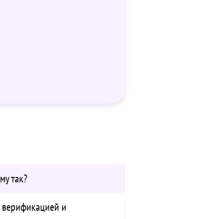
му так?
 верификацией и