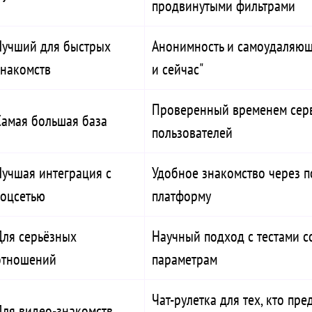
продвинутыми фильтрами
Лучший для быстрых
Анонимность и самоудаляющи
знакомств
и сейчас"
Проверенный временем серв
Самая большая база
пользователей
Лучшая интеграция с
Удобное знакомство через 
соцсетью
платформу
Для серьёзных
Научный подход с тестами с
отношений
параметрам
Чат-рулетка для тех, кто пре
Для видео-знакомств