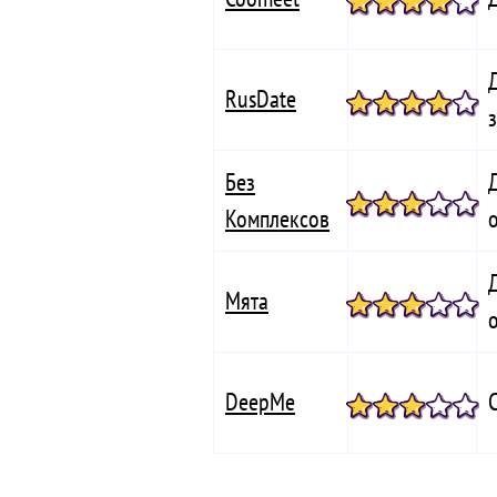
RusDate
Без
Комплексов
Мята
DeepMe