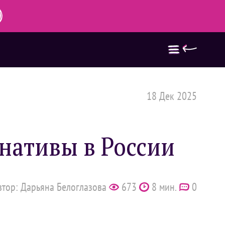
18 Дек 2025
нативы в России
втор: Дарьяна Белоглазова
673
8 мин.
0