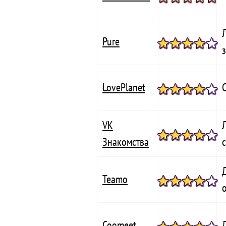
Pure
LovePlanet
VK
Знакомства
Teamo
Coomeet