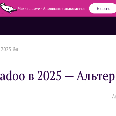
Masked.Love - Анонимные знакомства
Начать
2025 &#...
adoo в 2025 — Альтер
А