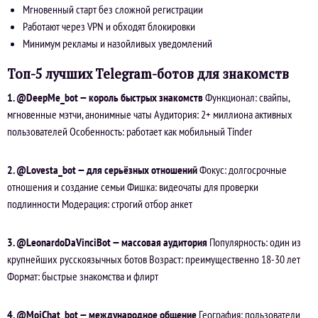
Мгновенный старт без сложной регистрации
Работают через VPN и обходят блокировки
Минимум рекламы и назойливых уведомлений
Топ-5 лучших Telegram-ботов для знакомств
1. @DeepMe_bot — король быстрых знакомств
Функционал: свайпы,
мгновенные мэтчи, анонимные чаты Аудитория: 2+ миллиона активных
пользователей Особенность: работает как мобильный Tinder
2. @Lovesta_bot — для серьёзных отношений
Фокус: долгосрочные
отношения и создание семьи Фишка: видеочаты для проверки
подлинности Модерация: строгий отбор анкет
3. @LeonardoDaVinciBot — массовая аудитория
Популярность: один из
крупнейших русскоязычных ботов Возраст: преимущественно 18-30 лет
Формат: быстрые знакомства и флирт
4. @MoiChat_bot — международное общение
География: пользователи