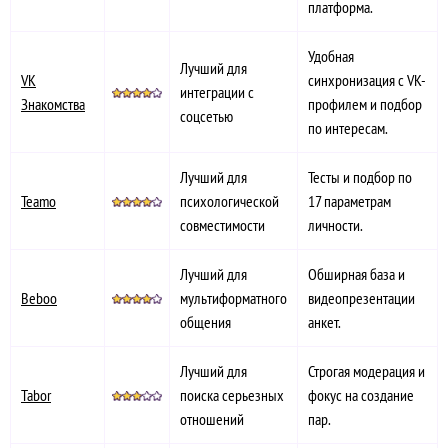
платформа.
Удобная
Лучший для
VK
синхронизация с VK-
интеграции с
Знакомства
профилем и подбор
соцсетью
по интересам.
Лучший для
Тесты и подбор по
Teamo
психологической
17 параметрам
совместимости
личности.
Лучший для
Обширная база и
Beboo
мультиформатного
видеопрезентации
общения
анкет.
Лучший для
Строгая модерация и
Tabor
поиска серьезных
фокус на создание
отношений
пар.