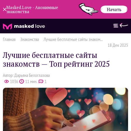
Masked.Love - Анонимные
Начать
знакомства
masked
love
Главная
Знакомства
Лучшие бесплатные сайты знаком...
18 Дек 2025
Лучшие бесплатные сайты
знакомств — Топ рейтинг 2025
Автор: Дарьяна Белоглазова
1036
11 мин.
1