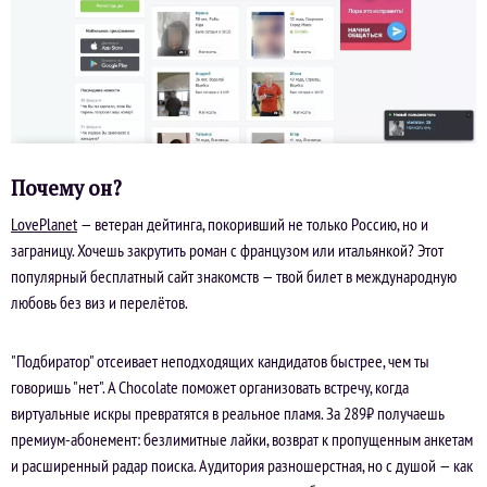
Почему он?
LovePlanet
— ветеран дейтинга, покоривший не только Россию, но и
заграницу. Хочешь закрутить роман с французом или итальянкой? Этот
популярный бесплатный сайт знакомств — твой билет в международную
любовь без виз и перелётов.
"Подбиратор" отсеивает неподходящих кандидатов быстрее, чем ты
говоришь "нет". А Chocolate поможет организовать встречу, когда
виртуальные искры превратятся в реальное пламя. За 289₽ получаешь
премиум-абонемент: безлимитные лайки, возврат к пропущенным анкетам
и расширенный радар поиска. Аудитория разношерстная, но с душой — как