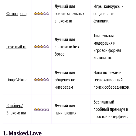
Лучший для
Игры, конкурсы и
Фотострана
развлекательных
социальные
знакомств
функции.
Тщательная
Лучший для
модерация и
Love.mail.ru
знакомств без
игровой формат
ботов
знакомств.
Лучший для
Чаты по темам и
DrugoVokrug
общения по
геолокационный
интересам
поиск собеседников.
Бесплатный
Рамблер/
Лучший для
пробный премиум и
Знакомства
начинающих
простой интерфейс.
1. Masked.Love