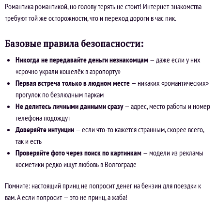
Романтика романтикой, но голову терять не стоит! Интернет-знакомства
требуют той же осторожности, что и переход дороги в час пик.
Базовые правила безопасности:
Никогда не передавайте деньги незнакомцам
— даже если у них
«срочно украли кошелёк в аэропорту»
Первая встреча только в людном месте
— никаких «романтических»
прогулок по безлюдным паркам
Не делитесь личными данными сразу
— адрес, место работы и номер
телефона подождут
Доверяйте интуиции
— если что-то кажется странным, скорее всего,
так и есть
Проверяйте фото через поиск по картинкам
— модели из рекламы
косметики редко ищут любовь в Волгограде
Помните: настоящий принц не попросит денег на бензин для поездки к
вам. А если попросит — это не принц, а жаба!