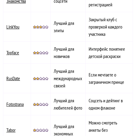
Знакомства
соцсети
регистрацией
Закрытый клуб с
Лучший для
LinkYou
проверкой каждого
элиты
участника
Лучший для
Интерфейс понятнее
Topface
новичков
детской раскраски
Лучший для
Если мечтаете о
RusDate
международных
заграничном принце
связей
Лучший для
Соцсеть и дейтинг в
Fotostrana
любителей фото
одном флаконе
Можно смотреть
Лучший для
Tabor
анкеты без
экономных