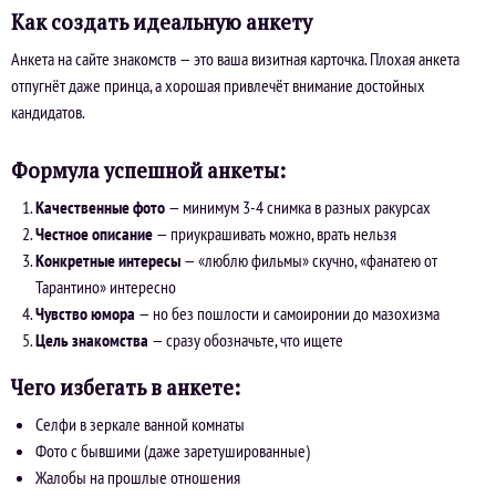
Как создать идеальную анкету
Анкета на сайте знакомств — это ваша визитная карточка. Плохая анкета
отпугнёт даже принца, а хорошая привлечёт внимание достойных
кандидатов.
Формула успешной анкеты:
Качественные фото
— минимум 3-4 снимка в разных ракурсах
Честное описание
— приукрашивать можно, врать нельзя
Конкретные интересы
— «люблю фильмы» скучно, «фанатею от
Тарантино» интересно
Чувство юмора
— но без пошлости и самоиронии до мазохизма
Цель знакомства
— сразу обозначьте, что ищете
Чего избегать в анкете:
Селфи в зеркале ванной комнаты
Фото с бывшими (даже заретушированные)
Жалобы на прошлые отношения