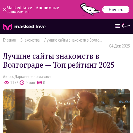
Masked.Love - Анонимные
Начать
знакомства
masked
love
Главная
Знакомства
Лучшие сайты знакомств в Волго...
04 Дек 2025
Лучшие сайты знакомств в
Волгограде — Топ рейтинг 2025
Автор: Дарьяна Белоглазова
1173
9 мин.
0