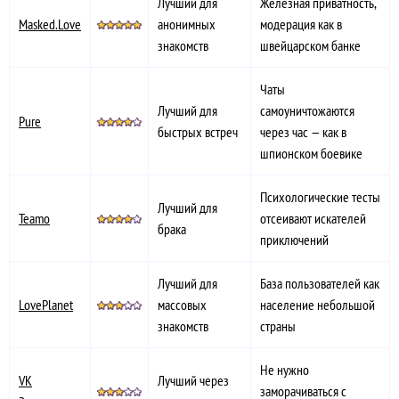
Лучший для
Железная приватность,
Masked.Love
анонимных
модерация как в
знакомств
швейцарском банке
Чаты
Лучший для
самоуничтожаются
Pure
быстрых встреч
через час — как в
шпионском боевике
Психологические тесты
Лучший для
Teamo
отсеивают искателей
брака
приключений
Лучший для
База пользователей как
LovePlanet
массовых
население небольшой
знакомств
страны
Не нужно
VK
Лучший через
заморачиваться с