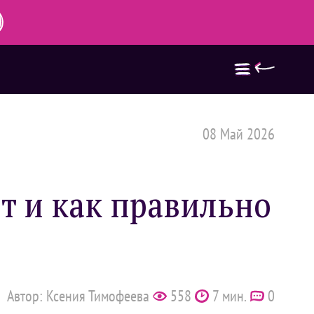
08 Май 2026
т и как правильно
Автор: Ксения Тимофеева
558
7 мин.
0