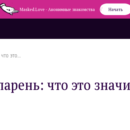
Masked.Love - Анонимные знакомства
Начать
то это...
арень: что это значи