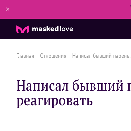
masked
love
Главная
Отношения
Написал бывший парень: ч
Написал бывший п
реагировать