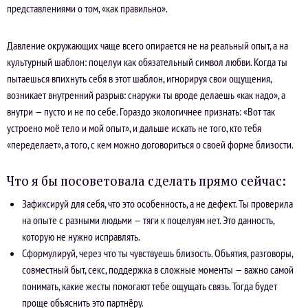
представлениями о том, «как правильно».
Давление окружающих чаще всего опирается не на реальный опыт, а на
культурный шаблон: поцелуи как обязательный символ любви. Когда ты
пытаешься впихнуть себя в этот шаблон, игнорируя свои ощущения,
возникает внутренний разрыв: снаружи ты вроде делаешь «как надо», а
внутри — пусто и не по себе. Гораздо экологичнее признать: «Вот так
устроено моё тело и мой опыт», и дальше искать не того, кто тебя
«переделает», а того, с кем можно договориться о своей форме близости.
Что я бы посоветовала сделать прямо сейчас:
Зафиксируй для себя, что это особенность, а не дефект. Ты проверила
на опыте с разными людьми — тяги к поцелуям нет. Это данность,
которую не нужно исправлять.
Сформулируй, через что ты чувствуешь близость. Объятия, разговоры,
совместный быт, секс, поддержка в сложные моменты — важно самой
понимать, какие жесты помогают тебе ощущать связь. Тогда будет
проще объяснить это партнёру.