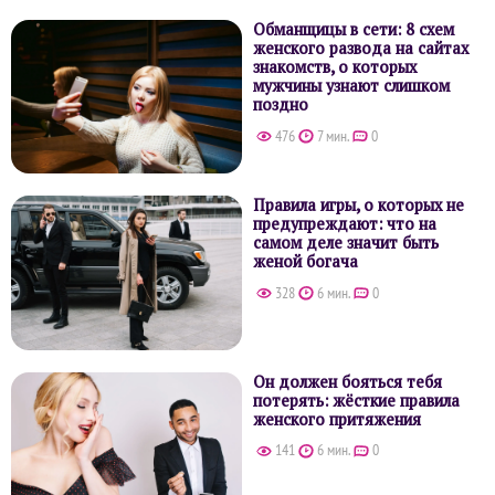
Обманщицы в сети: 8 схем
женского развода на сайтах
знакомств, о которых
мужчины узнают слишком
поздно
476
7 мин.
0
Правила игры, о которых не
предупреждают: что на
самом деле значит быть
женой богача
328
6 мин.
0
Он должен бояться тебя
потерять: жёсткие правила
женского притяжения
141
6 мин.
0