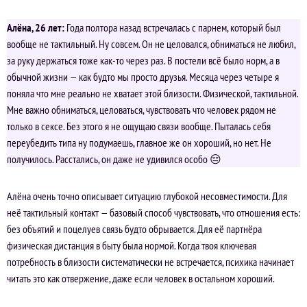
Алёна, 26 лет:
Года полтора назад встречалась с парнем, который был
вообще не тактильный. Ну совсем. Он не целовался, обниматься не любил,
за руку держаться тоже как-то через раз. В постели всё было норм, а в
обычной жизни — как будто мы просто друзья. Месяца через четыре я
поняла что мне реально не хватает этой близости. Физической, тактильной.
Мне важно обниматься, целоваться, чувствовать что человек рядом не
только в сексе. Без этого я не ощущаю связи вообще. Пыталась себя
переубедить типа ну подумаешь, главное же он хороший, но нет. Не
получилось. Расстались, он даже не удивился особо 😔
Алёна очень точно описывает ситуацию глубокой несовместимости. Для
неё тактильный контакт — базовый способ чувствовать, что отношения есть:
без объятий и поцелуев связь будто обрывается. Для её партнёра
физическая дистанция в быту была нормой. Когда твоя ключевая
потребность в близости систематически не встречается, психика начинает
читать это как отвержение, даже если человек в остальном хороший.