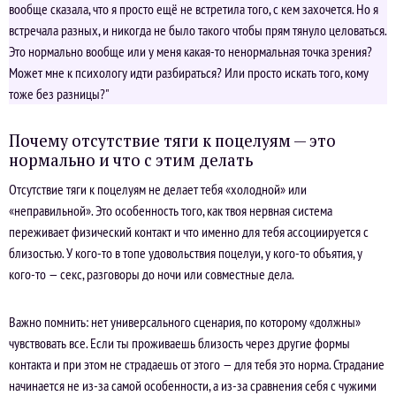
вообще сказала, что я просто ещё не встретила того, с кем захочется. Но я
встречала разных, и никогда не было такого чтобы прям тянуло целоваться.
Это нормально вообще или у меня какая-то ненормальная точка зрения?
Может мне к психологу идти разбираться? Или просто искать того, кому
тоже без разницы?"
Почему отсутствие тяги к поцелуям — это
нормально и что с этим делать
Отсутствие тяги к поцелуям не делает тебя «холодной» или
«неправильной». Это особенность того, как твоя нервная система
переживает физический контакт и что именно для тебя ассоциируется с
близостью. У кого-то в топе удовольствия поцелуи, у кого-то объятия, у
кого-то — секс, разговоры до ночи или совместные дела.
Важно помнить: нет универсального сценария, по которому «должны»
чувствовать все. Если ты проживаешь близость через другие формы
контакта и при этом не страдаешь от этого — для тебя это норма. Страдание
начинается не из-за самой особенности, а из-за сравнения себя с чужими