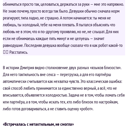
обниматься просто так, целоваться, держаться за руки — мне это напряжно.
Не знаю почему, просто всегда так было. Девушки обычно сначала норм
реагируют, типа ладно, не страшно. А потом начинается: ты меня не
любишь, ты холодный, тебе на меня плевать. Я пытался объяснять что
любовь не в этом, что я по-другому проявляю, но не, не слышат. Для них
если не обнимаешь каждые пять минут и не целуешь — значит
равнодушие. Последняя девушка вообще сказала что я как робот какой-то
🤷‍♂️ Расстались.
В истории Дмитрия видно столкновение двух разных «языков близости».
Для него тактильность вне секса — перегрузка, а для его партнёрш
автоматически считывается как нехватка чувств. Это классическая ошибка:
свой способ любить принимается за единственно верный, а всё, что не
вписывается, объявляется холодностью. Задача не в том, чтобы ломать себя
или партнёра, а в том, чтобы искать тех, кто либо близок по настройкам,
либо готов договариваться, а не ставить оценку «робот».
«Встречалась с нетактильным, не смогла»