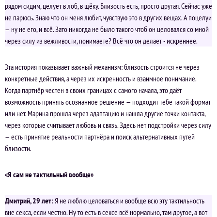
рядом сидим, целует в лоб, в щёку. Близость есть, просто другая. Сейчас уже
не парюсь. Знаю что он меня любит, чувствую это в других вещах. А поцелуи
— ну не его, и всё. Зато никогда не было такого чтоб он целовался со мной
через силу из вежливости, понимаете? Всё что он делает - искреннее.
Эта история показывает важный механизм: близость строится не через
конкретные действия, а через их искренность и взаимное понимание.
Когда партнёр честен в своих границах с самого начала, это даёт
возможность принять осознанное решение — подходит тебе такой формат
или нет. Марина прошла через адаптацию и нашла другие точки контакта,
через которые считывает любовь и связь. Здесь нет подстройки через силу
— есть принятие реальности партнёра и поиск альтернативных путей
близости.
«Я сам не тактильный вообще»
Дмитрий, 29 лет:
Я не люблю целоваться и вообще всю эту тактильность
вне секса, если честно. Ну то есть в сексе всё нормально, там другое, а вот