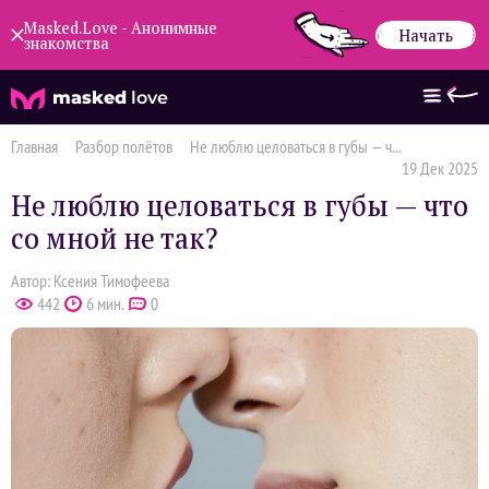
Masked.Love - Анонимные
Начать
знакомства
masked
love
Главная
Разбор полётов
Не люблю целоваться в губы — ч...
19 Дек 2025
Не люблю целоваться в губы — что
со мной не так?
Автор: Ксения Тимофеева
442
6 мин.
0