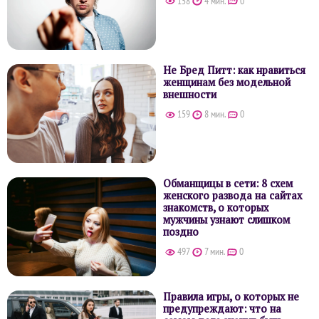
158
4 мин.
0
Не Бред Питт: как нравиться
женщинам без модельной
внешности
159
8 мин.
0
Обманщицы в сети: 8 схем
женского развода на сайтах
знакомств, о которых
мужчины узнают слишком
поздно
497
7 мин.
0
Правила игры, о которых не
предупреждают: что на