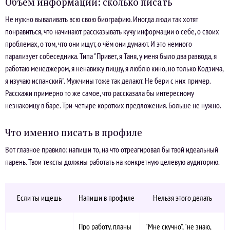
Объём информации: сколько писать
Не нужно вываливать всю свою биографию. Иногда люди так хотят
понравиться, что начинают рассказывать кучу информации о себе, о своих
проблемах, о том, что они ищут, о чём они думают. И это немного
парализует собеседника. Типа "Привет, я Таня, у меня было два развода, я
работаю менеджером, я ненавижу пиццу, я люблю кино, но только Кодзима,
я изучаю испанский". Мужчины тоже так делают. Не бери с них пример.
Расскажи примерно то же самое, что рассказала бы интересному
незнакомцу в баре. Три-четыре коротких предложения. Больше не нужно.
Что именно писать в профиле
Вот главное правило: напиши то, на что отреагировал бы твой идеальный
парень. Твои тексты должны работать на конкретную целевую аудиторию.
Если ты ищешь
Напиши в профиле
Нельзя этого делать
Про работу, планы
"Мне скучно", "не знаю,