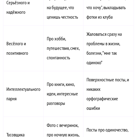
Серьёзного и
на будущее, что
что хочу", выкладывать
надёжного
ценишь честность
фотки из клуба
Жаловаться сразу на
Про хобби,
Весёлого и
проблемы в жизни,
путешествия, смех,
позитивного
болезни, “мне так
спонтанность
одиноко”
Поверхностные посты, и
Про книги, кино,
Интеллектуального
никаких
идеи, интересные
парня
орфографические
разговоры
ошибки
Фото с вечеринок,
Посты про одиночество,
Тусовщика
про ночную жизнь,