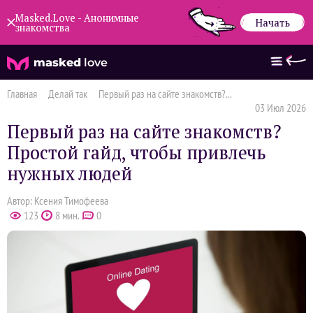
Masked.Love - Анонимные
Начать
знакомства
masked
love
Главная
Делай так
Первый раз на сайте знакомств?...
03 Июл 2026
Первый раз на сайте знакомств?
Простой гайд, чтобы привлечь
нужных людей
Автор: Ксения Тимофеева
123
8 мин.
0