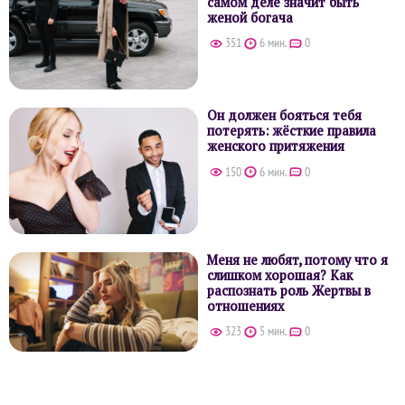
самом деле значит быть
женой богача
351
6 мин.
0
Он должен бояться тебя
потерять: жёсткие правила
женского притяжения
150
6 мин.
0
Меня не любят, потому что я
слишком хорошая? Как
распознать роль Жертвы в
отношениях
323
5 мин.
0