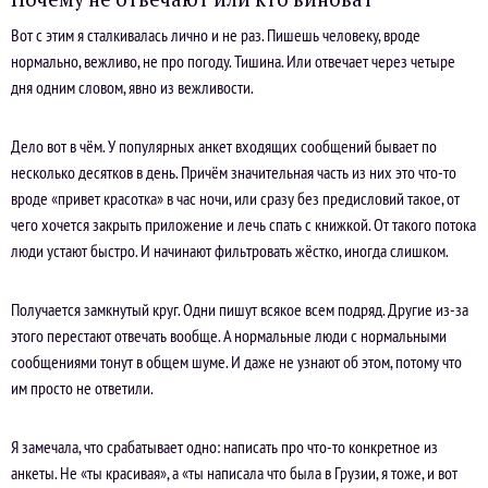
Вот с этим я сталкивалась лично и не раз. Пишешь человеку, вроде
нормально, вежливо, не про погоду. Тишина. Или отвечает через четыре
дня одним словом, явно из вежливости.
Дело вот в чём. У популярных анкет входящих сообщений бывает по
несколько десятков в день. Причём значительная часть из них это что-то
вроде «привет красотка» в час ночи, или сразу без предисловий такое, от
чего хочется закрыть приложение и лечь спать с книжкой. От такого потока
люди устают быстро. И начинают фильтровать жёстко, иногда слишком.
Получается замкнутый круг. Одни пишут всякое всем подряд. Другие из-за
этого перестают отвечать вообще. А нормальные люди с нормальными
сообщениями тонут в общем шуме. И даже не узнают об этом, потому что
им просто не ответили.
Я замечала, что срабатывает одно: написать про что-то конкретное из
анкеты. Не «ты красивая», а «ты написала что была в Грузии, я тоже, и вот