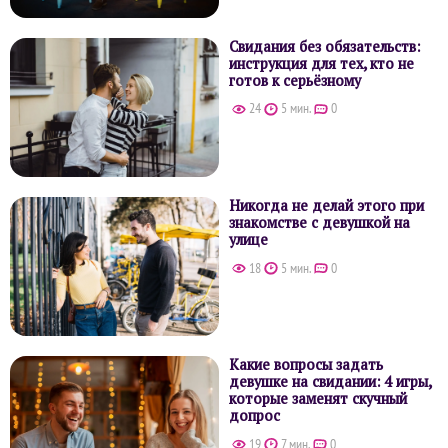
Свидания без обязательств:
инструкция для тех, кто не
готов к серьёзному
24
5 мин.
0
Никогда не делай этого при
знакомстве с девушкой на
улице
18
5 мин.
0
Какие вопросы задать
девушке на свидании: 4 игры,
которые заменят скучный
допрос
19
7 мин.
0