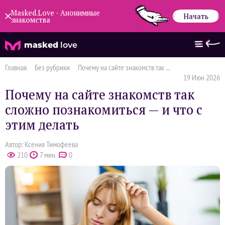
Masked.Love - Анонимные
Начать
знакомства
masked
love
Главная
Без рубрики
Почему на сайте знакомств так ...
19 Июн 2026
Почему на сайте знакомств так
сложно познакомиться — и что с
этим делать
Автор: Ксения Тимофеева
210
7 мин.
0