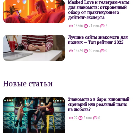
Masked Love и телеграм-чаты
для знакомств: откровенный
обзор от практикующего
дейтинг-эксперта
15866
21 мин.
2
Лучшие сайты знакомств для
полных — Топ рейтинг 2025
13524
10 мин.
0
Новые статьи
Знакомство в баре: киношный
сценарий или реальный шанс
на любовь?
22
5 мин.
0