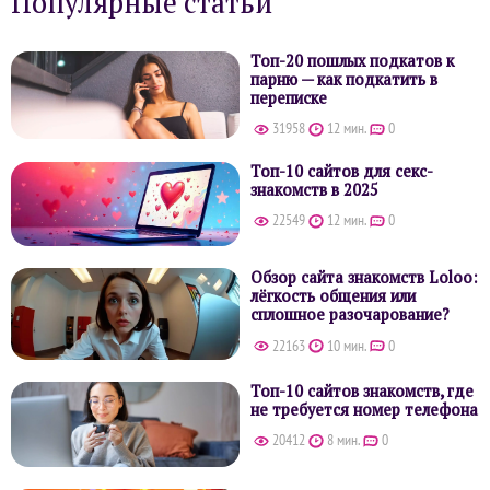
Популярные статьи
Топ-20 пошлых подкатов к
парню — как подкатить в
переписке
31958
12 мин.
0
Топ-10 сайтов для секс-
знакомств в 2025
22549
12 мин.
0
Обзор сайта знакомств Loloo:
лёгкость общения или
сплошное разочарование?
22163
10 мин.
0
Топ-10 сайтов знакомств, где
не требуется номер телефона
20412
8 мин.
0