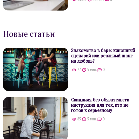
Новые статьи
Знакомство в баре: киношный
сценарий или реальный шанс
на любовь?
77
5 мин.
0
Свидания без обязательств:
инструкция для тех, кто не
готов к серьёзному
85
5 мин.
0