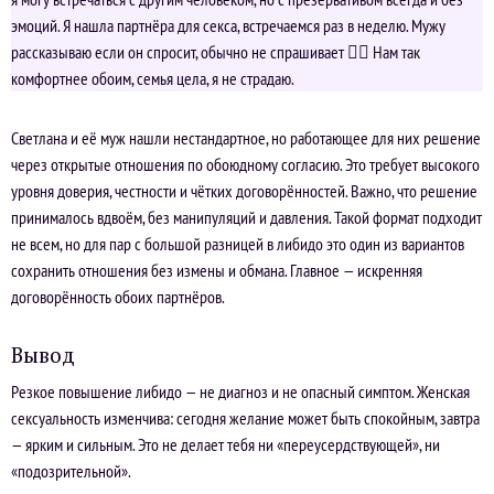
эмоций. Я нашла партнёра для секса, встречаемся раз в неделю. Мужу
рассказываю если он спросит, обычно не спрашивает 🤷‍♀️ Нам так
комфортнее обоим, семья цела, я не страдаю.
Светлана и её муж нашли нестандартное, но работающее для них решение
через открытые отношения по обоюдному согласию. Это требует высокого
уровня доверия, честности и чётких договорённостей. Важно, что решение
принималось вдвоём, без манипуляций и давления. Такой формат подходит
не всем, но для пар с большой разницей в либидо это один из вариантов
сохранить отношения без измены и обмана. Главное — искренняя
договорённость обоих партнёров.
Вывод
Резкое повышение либидо — не диагноз и не опасный симптом. Женская
сексуальность изменчива: сегодня желание может быть спокойным, завтра
— ярким и сильным. Это не делает тебя ни «переусердствующей», ни
«подозрительной».