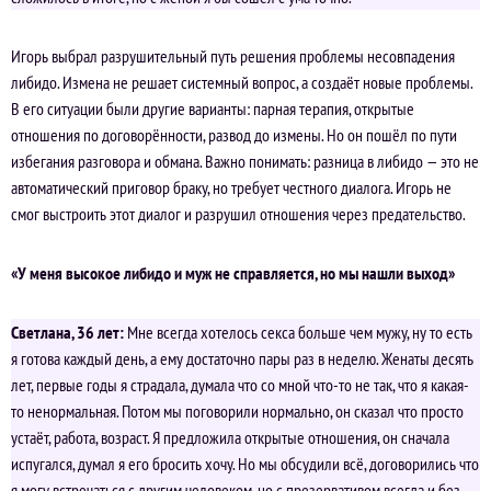
Игорь выбрал разрушительный путь решения проблемы несовпадения
либидо. Измена не решает системный вопрос, а создаёт новые проблемы.
В его ситуации были другие варианты: парная терапия, открытые
отношения по договорённости, развод до измены. Но он пошёл по пути
избегания разговора и обмана. Важно понимать: разница в либидо — это не
автоматический приговор браку, но требует честного диалога. Игорь не
смог выстроить этот диалог и разрушил отношения через предательство.
«У меня высокое либидо и муж не справляется, но мы нашли выход»
Светлана, 36 лет:
Мне всегда хотелось секса больше чем мужу, ну то есть
я готова каждый день, а ему достаточно пары раз в неделю. Женаты десять
лет, первые годы я страдала, думала что со мной что-то не так, что я какая-
то ненормальная. Потом мы поговорили нормально, он сказал что просто
устаёт, работа, возраст. Я предложила открытые отношения, он сначала
испугался, думал я его бросить хочу. Но мы обсудили всё, договорились что
я могу встречаться с другим человеком, но с презервативом всегда и без