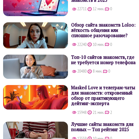
22711
12 мин.
0
Обзор сайта знакомств Loloo:
лёгкость общения или
сплошное разочарование?
22240
10 мин.
0
Топ-10 сайтов знакомств, где
не требуется номер телефона
20480
8 мин.
0
Masked Love и телеграм-чаты
для знакомств: откровенный
обзор от практикующего
дейтинг-эксперта
15948
21 мин.
2
Лучшие сайты знакомств для
полных — Топ рейтинг 2025
13559
10 мин.
0