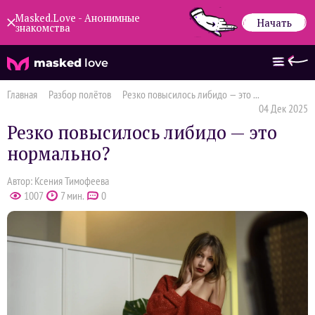
Masked.Love - Анонимные
Начать
знакомства
masked
love
Главная
Разбор полётов
Резко повысилось либидо — это ...
04 Дек 2025
Резко повысилось либидо — это
нормально?
Автор: Ксения Тимофеева
1007
7 мин.
0