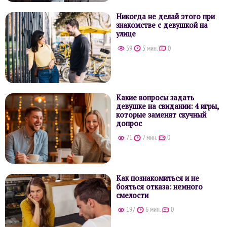
Никогда не делай этого при
знакомстве с девушкой на
улице
59
5 мин.
0
Какие вопросы задать
девушке на свидании: 4 игры,
которые заменят скучный
допрос
71
7 мин.
0
Как познакомиться и не
бояться отказа: немного
смелости
197
6 мин.
0