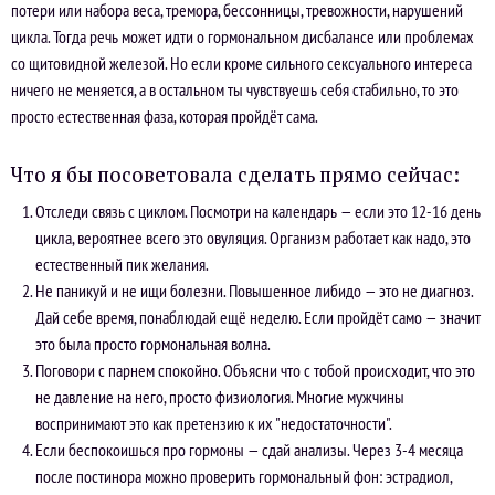
потери или набора веса, тремора, бессонницы, тревожности, нарушений
цикла. Тогда речь может идти о гормональном дисбалансе или проблемах
со щитовидной железой. Но если кроме сильного сексуального интереса
ничего не меняется, а в остальном ты чувствуешь себя стабильно, то это
просто естественная фаза, которая пройдёт сама.
Что я бы посоветовала сделать прямо сейчас:
Отследи связь с циклом. Посмотри на календарь — если это 12-16 день
цикла, вероятнее всего это овуляция. Организм работает как надо, это
естественный пик желания.
Не паникуй и не ищи болезни. Повышенное либидо — это не диагноз.
Дай себе время, понаблюдай ещё неделю. Если пройдёт само — значит
это была просто гормональная волна.
Поговори с парнем спокойно. Объясни что с тобой происходит, что это
не давление на него, просто физиология. Многие мужчины
воспринимают это как претензию к их "недостаточности".
Если беспокоишься про гормоны — сдай анализы. Через 3-4 месяца
после постинора можно проверить гормональный фон: эстрадиол,