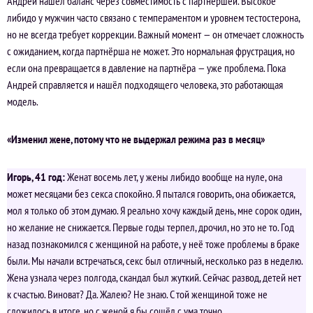
Андрей нашёл баланс через совместимость с партнёршей. Высокое
либидо у мужчин часто связано с темпераментом и уровнем тестостерона,
но не всегда требует коррекции. Важный момент — он отмечает сложность
с ожиданием, когда партнёрша не может. Это нормальная фрустрация, но
если она превращается в давление на партнёра — уже проблема. Пока
Андрей справляется и нашёл подходящего человека, это работающая
модель.
«Изменил жене, потому что не выдержал режима раз в месяц»
Игорь, 41 год:
Женат восемь лет, у жены либидо вообще на нуле, она
может месяцами без секса спокойно. Я пытался говорить, она обижается,
мол я только об этом думаю. Я реально хочу каждый день, мне сорок один,
но желание не снижается. Первые годы терпел, дрочил, но это не то. Год
назад познакомился с женщиной на работе, у неё тоже проблемы в браке
были. Мы начали встречаться, секс был отличный, несколько раз в неделю.
Жена узнала через полгода, скандал был жуткий. Сейчас развод, детей нет
к счастью. Виноват? Да. Жалею? Не знаю. С той женщиной тоже не
сложилось в итоге, но с женой я бы сошёл с ума точно.