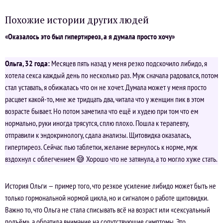
Похожие истории других людей
«Оказалось это был гипертиреоз, а я думала просто хочу»
Ольга, 32 года:
Месяцев пять назад у меня резко подскочило либидо, я
хотела секса каждый день по несколько раз. Муж сначала радовался, потом
стал уставать, я обижалась что он не хочет. Думала может у меня просто
расцвет какой-то, мне же тридцать два, читала что у женщин пик в этом
возрасте бывает. Но потом заметила что ещё и худею при том что ем
нормально, руки иногда трясутся, сплю плохо. Пошла к терапевту,
отправили к эндокринологу, сдала анализы. Щитовидка оказалась,
гипертиреоз. Сейчас пью таблетки, желание вернулось к норме, муж
вздохнул с облегчением 😅 Хорошо что не затянула, а то могло хуже стать.
История Ольги — пример того, что резкое усиление либидо может быть не
только гормональной нормой цикла, но и сигналом о работе щитовидки.
Важно то, что Ольга не стала списывать всё на возраст или «сексуальный
подъём», а обратила внимание на сопутствующие симптомы. Это