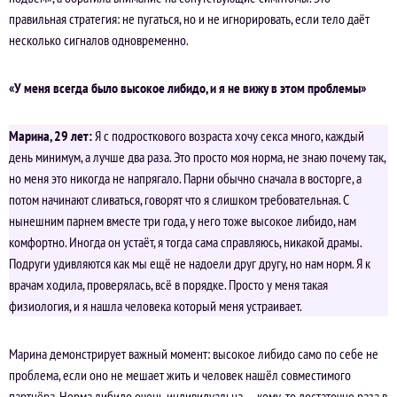
правильная стратегия: не пугаться, но и не игнорировать, если тело даёт
несколько сигналов одновременно.
«У меня всегда было высокое либидо, и я не вижу в этом проблемы»
Марина, 29 лет:
Я с подросткового возраста хочу секса много, каждый
день минимум, а лучше два раза. Это просто моя норма, не знаю почему так,
но меня это никогда не напрягало. Парни обычно сначала в восторге, а
потом начинают сливаться, говорят что я слишком требовательная. С
нынешним парнем вместе три года, у него тоже высокое либидо, нам
комфортно. Иногда он устаёт, я тогда сама справляюсь, никакой драмы.
Подруги удивляются как мы ещё не надоели друг другу, но нам норм. Я к
врачам ходила, проверялась, всё в порядке. Просто у меня такая
физиология, и я нашла человека который меня устраивает.
Марина демонстрирует важный момент: высокое либидо само по себе не
проблема, если оно не мешает жить и человек нашёл совместимого
партнёра. Норма либидо очень индивидуальна — кому-то достаточно раза в