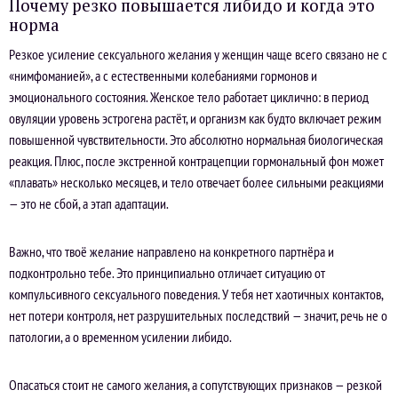
Почему резко повышается либидо и когда это
норма
Резкое усиление сексуального желания у женщин чаще всего связано не с
«нимфоманией», а с естественными колебаниями гормонов и
эмоционального состояния. Женское тело работает циклично: в период
овуляции уровень эстрогена растёт, и организм как будто включает режим
повышенной чувствительности. Это абсолютно нормальная биологическая
реакция. Плюс, после экстренной контрацепции гормональный фон может
«плавать» несколько месяцев, и тело отвечает более сильными реакциями
— это не сбой, а этап адаптации.
Важно, что твоё желание направлено на конкретного партнёра и
подконтрольно тебе. Это принципиально отличает ситуацию от
компульсивного сексуального поведения. У тебя нет хаотичных контактов,
нет потери контроля, нет разрушительных последствий — значит, речь не о
патологии, а о временном усилении либидо.
Опасаться стоит не самого желания, а сопутствующих признаков — резкой