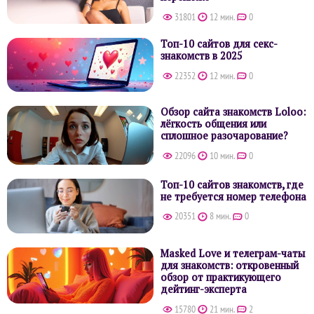
31801
12 мин.
0
Топ-10 сайтов для секс-
знакомств в 2025
22352
12 мин.
0
Обзор сайта знакомств Loloo:
лёгкость общения или
сплошное разочарование?
22096
10 мин.
0
Топ-10 сайтов знакомств, где
не требуется номер телефона
20351
8 мин.
0
Masked Love и телеграм-чаты
для знакомств: откровенный
обзор от практикующего
дейтинг-эксперта
15780
21 мин.
2