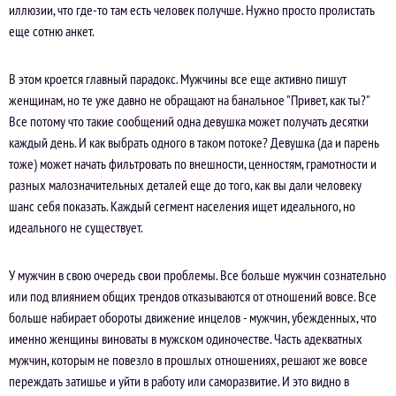
иллюзии, что где-то там есть человек получше. Нужно просто пролистать
еще сотню анкет.
В этом кроется главный парадокс. Мужчины все еще активно пишут
женщинам, но те уже давно не обращают на банальное "Привет, как ты?"
Все потому что такие сообщений одна девушка может получать десятки
каждый день. И как выбрать одного в таком потоке? Девушка (да и парень
тоже) может начать фильтровать по внешности, ценностям, грамотности и
разных малозначительных деталей еще до того, как вы дали человеку
шанс себя показать. Каждый сегмент населения ищет идеального, но
идеального не существует.
У мужчин в свою очередь свои проблемы. Все больше мужчин сознательно
или под влиянием общих трендов отказываются от отношений вовсе. Все
больше набирает обороты движение инцелов - мужчин, убежденных, что
именно женщины виноваты в мужском одиночестве. Часть адекватных
мужчин, которым не повезло в прошлых отношениях, решают же вовсе
переждать затишье и уйти в работу или саморазвитие. И это видно в