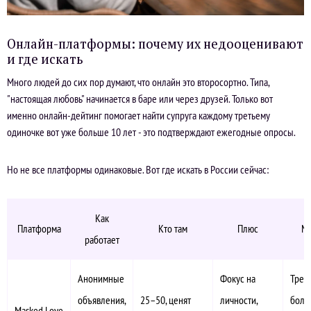
Онлайн-платформы: почему их недооценивают
и где искать
Много людей до сих пор думают, что онлайн это второсортно. Типа,
"настоящая любовь" начинается в баре или через друзей. Только вот
именно онлайн-дейтинг помогает найти супруга каждому третьему
одиночке вот уже больше 10 лет - это подтверждают ежегодные опросы.
Но не все платформы одинаковые. Вот где искать в России сейчас:
Как
Платформа
Кто там
Плюс
М
работает
Анонимные
Фокус на
Треб
объявления,
25–50, ценят
личности,
боль
Masked.Love