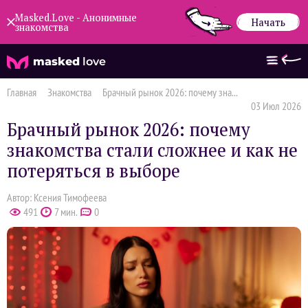
Masked.Love - Анонимные
Начать
знакомства
masked
love
Главная
Знакомства
Брачный рынок 2026: почему зна...
03 Июл 2026
Брачный рынок 2026: почему
знакомства стали сложнее и как не
потеряться в выборе
Автор: Ксения Тимофеева
491
7 мин.
0