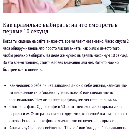
Как правильно выбирать: на что смотреть в
первые 10 секунд
Когда ты сидишь на сайте знакомств, время летит незаметно. Часто спустя 2
часа обнаруживаешь, что просто листал анкеты как рилсы вместо того,
чтобы реально выбирать. На деле же нужно выделять максимум 10 секунд.
За это время понятно, стоит человек внимания или нет. Вот что можно
быстрее всего оценить:
Как человек о себе пишет. Заполнил ли он о себе анкеты, написал что-
то шаблонное типа “люблю путешествовать” или сделал что-то
оригинальное. Чем детальнее профиль, тем честнее переписка.
Смотри на фото. Одно селфи в 50 фото - нежелание раскрыться или
нарциссизм. Фото разных мест, с друзьями, в обычной жизни - человек
открыт. Естественные фото означают, что он ничего не скрывает.
Анализируй первое сообщение. "Привет" или "как дела" - банальность.