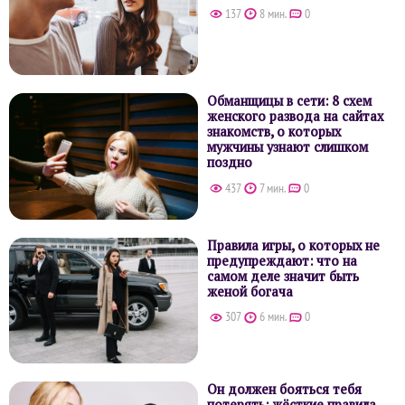
137
8 мин.
0
Обманщицы в сети: 8 схем
женского развода на сайтах
знакомств, о которых
мужчины узнают слишком
поздно
437
7 мин.
0
Правила игры, о которых не
предупреждают: что на
самом деле значит быть
женой богача
307
6 мин.
0
Он должен бояться тебя
потерять: жёсткие правила