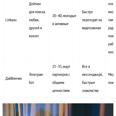
Дейтинг
отно
для поиска
Быстро
мног
20–40, молодые
Linkyou
любви,
переходят на
там т
и активные
друзей и
видеозвонки
ради
коллег
поис
рабо
конт
25–35, ищут
Все в
Телеграм-
партнеров с
мессенджере,
Мед
ДайВинчик
бот
общими
быстрые
поис
ценностями
знакомства