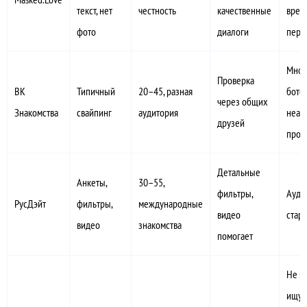
текст, нет
честность
качественные
врем
фото
диалоги
пере
Мног
Проверка
ВК
Типичный
20–45, разная
ботов
через общих
Знакомства
свайпинг
аудитория
неак
друзей
проф
Детальные
Анкеты,
30–55,
фильтры,
Ауди
РусДэйт
фильтры,
международные
видео
стар
видео
знакомства
помогает
Не в
ищут