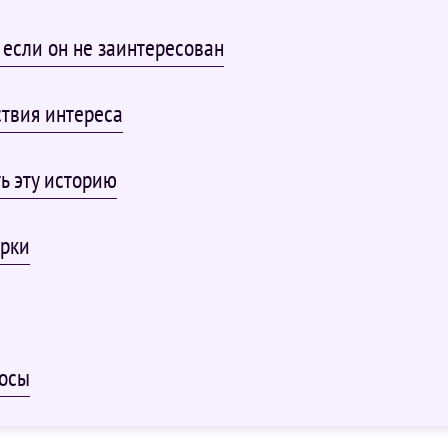
если он не заинтересован
ствия интереса
ь эту историю
ерки
росы