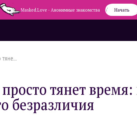
Masked.Love - Анонимные знакомства
Начать
 тяне...
н просто тянет время
о безразличия