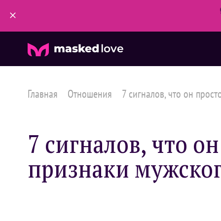
masked
love
Главная
Отношения
7 сигналов, что он просто
7 сигналов, что о
признаки мужског