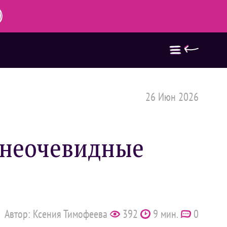
26 Июн 2026
: неочевидные
Автор: Ксения Тимофеева
392
9 мин.
0