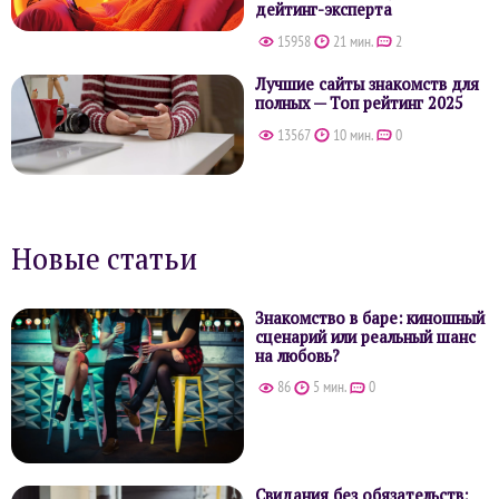
дейтинг-эксперта
15958
21 мин.
2
Лучшие сайты знакомств для
полных — Топ рейтинг 2025
13567
10 мин.
0
Новые статьи
Знакомство в баре: киношный
сценарий или реальный шанс
на любовь?
86
5 мин.
0
Свидания без обязательств: