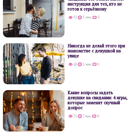
инструкция для тех, кто не
готов к серьёзному
92
5 мин.
0
Никогда не делай этого при
знакомстве с девушкой на
улице
60
5 мин.
0
Какие вопросы задать
девушке на свидании: 4 игры,
которые заменят скучный
допрос
71
7 мин.
0