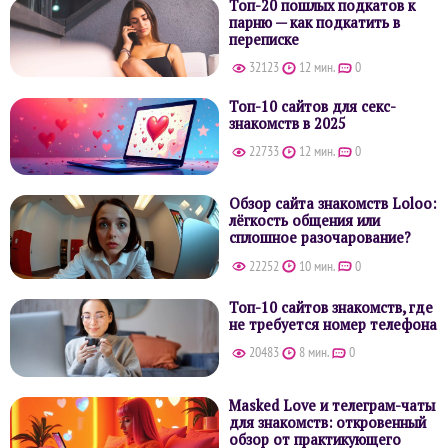
Топ-20 пошлых подкатов к
парню — как подкатить в
переписке
32123
12 мин.
0
Топ-10 сайтов для секс-
знакомств в 2025
22733
12 мин.
0
Обзор сайта знакомств Loloo:
лёгкость общения или
сплошное разочарование?
22252
10 мин.
0
Топ-10 сайтов знакомств, где
не требуется номер телефона
20483
8 мин.
0
Masked Love и телеграм-чаты
для знакомств: откровенный
обзор от практикующего