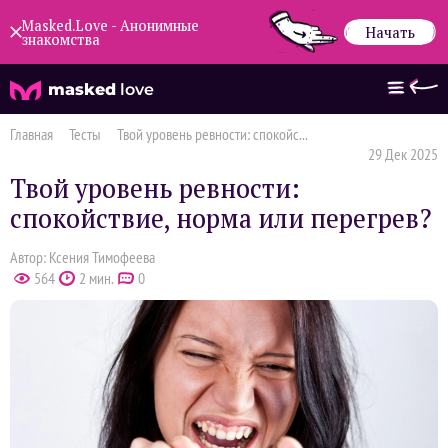
Masked.Love - Анонимные
Начать
знакомства
masked
love
Главная
Тесты
Твой уровень ревности: спокойс...
29 Дек 2025
Твой уровень ревности:
спокойствие, норма или перегрев?
Автор: Ксения Тимофеева
564
2 мин.
0