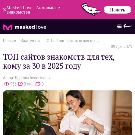
Masked.Love - Анонимные
Начать
знакомства
masked
love
Главная
Знакомства
ТОП сайтов знакомств для тех, ...
09 Дек 2025
ТОП сайтов знакомств для тех,
кому за 30 в 2025 году
Автор: Дарьяна Белоглазова
936
9 мин.
0