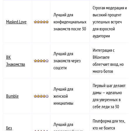
Строгая модерация и
Лучший для
высокий процент
Masked.Love
конфиденциальных
успешных встреч
знакомств после 30
для взрослой
аудитории
Интеграция с
Лучший для
ВК
ВКонтакте
знакомств через
Знакомства
облегчает вход, но
соцсети
много ботов
Первый шаг делают
Лучший для
дамы — идеально
Bumble
женской
для уверенных в
инициативы
себе леди за 30
Платформа для тех,
Лучший для
Без
кто не боится