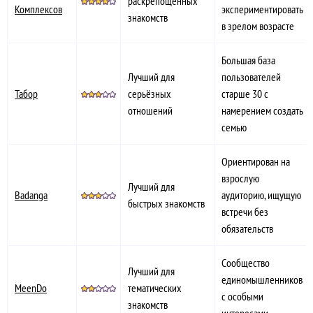
раскрепощённых
Комплексов
экспериментировать
знакомств
в зрелом возрасте
Большая база
Лучший для
пользователей
Табор
серьёзных
старше 30 с
отношений
намерением создать
семью
Ориентирован на
взрослую
Лучший для
Badanga
аудиторию, ищущую
быстрых знакомств
встречи без
обязательств
Сообщество
Лучший для
единомышленников
MeenDo
тематических
с особыми
знакомств