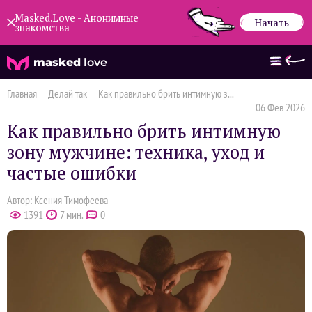
Masked.Love - Анонимные
Начать
знакомства
masked
love
Главная
Делай так
Как правильно брить интимную з...
06 Фев 2026
Как правильно брить интимную
зону мужчине: техника, уход и
частые ошибки
Автор: Ксения Тимофеева
1391
7 мин.
0