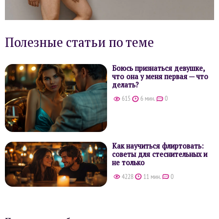
Полезные статьи по теме
Боюсь признаться девушке,
что она у меня первая — что
делать?
615
6 мин.
0
Как научиться флиртовать:
советы для стеснительных и
не только
4228
11 мин.
0