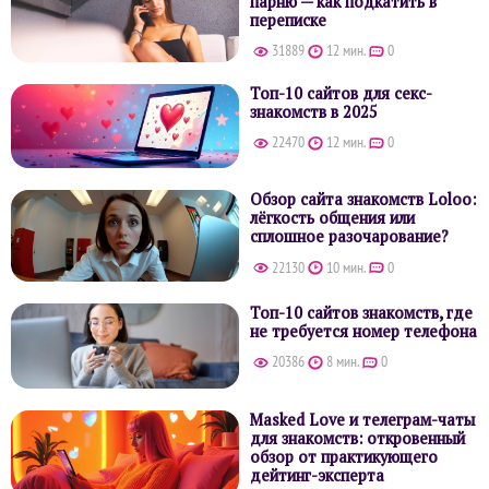
парню — как подкатить в
переписке
31889
12 мин.
0
Топ-10 сайтов для секс-
знакомств в 2025
22470
12 мин.
0
Обзор сайта знакомств Loloo:
лёгкость общения или
сплошное разочарование?
22130
10 мин.
0
Топ-10 сайтов знакомств, где
не требуется номер телефона
20386
8 мин.
0
Masked Love и телеграм-чаты
для знакомств: откровенный
обзор от практикующего
дейтинг-эксперта