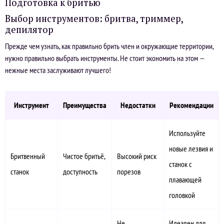
Подготовка к бритью
Выбор инструментов: бритва, триммер,
депилятор
Прежде чем узнать, как правильно брить член и окружающие территории,
нужно правильно выбрать инструменты. Не стоит экономить на этом —
нежные места заслуживают лучшего!
Инструмент
Преимущества
Недостатки
Рекомендации
Используйте
новые лезвия и
Бритвенный
Чистое бритьё,
Высокий риск
станок с
станок
доступность
порезов
плавающей
головкой
Не
Идеален для