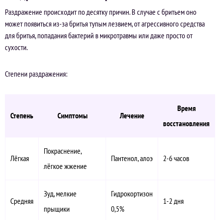
Раздражение происходит по десятку причин. В случае с бритьем оно
может появиться из-за бритья тупым лезвием, от агрессивного средства
для бритья, попадания бактерий в микротравмы или даже просто от
сухости.
Степени раздражения:
Время
Степень
Симптомы
Лечение
восстановления
Покраснение,
Лёгкая
Пантенол, алоэ
2-6 часов
лёгкое жжение
Зуд, мелкие
Гидрокортизон
Средняя
1-2 дня
прыщики
0,5%