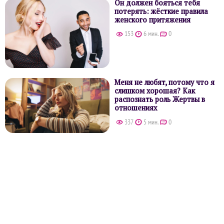
Он должен бояться тебя
потерять: жёсткие правила
женского притяжения
153
6 мин.
0
Меня не любят, потому что я
слишком хорошая? Как
распознать роль Жертвы в
отношениях
337
5 мин.
0