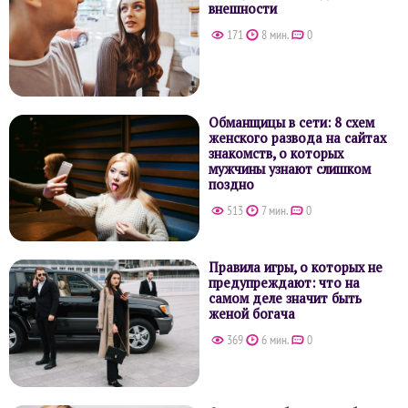
внешности
171
8 мин.
0
Обманщицы в сети: 8 схем
женского развода на сайтах
знакомств, о которых
мужчины узнают слишком
поздно
513
7 мин.
0
Правила игры, о которых не
предупреждают: что на
самом деле значит быть
женой богача
369
6 мин.
0