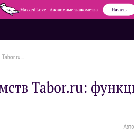
Masked.Love - Анонимные знакомства
Начать
Tabor.ru...
мств Tabor.ru: функц
Авто