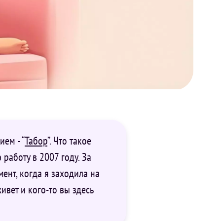
ем - “
Табор
”. Что такое
работу в 2007 году. За
мент, когда я заходила на
живет и кого-то вы здесь