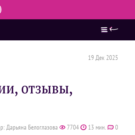
19 Дек 2025
ии, отзывы,
р: Дарьяна Белоглазова
7704
13 мин.
0