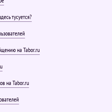
ре
здесь тусуется?
льзователей
щению на Tabor.ru
ru
в на Tabor.ru
ователей