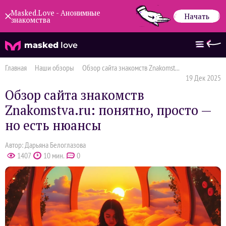
Masked.Love - Анонимные
Начать
знакомства
masked
love
Главная
Наши обзоры
Обзор сайта знакомств Znakomst...
19 Дек 2025
Обзор сайта знакомств
Znakomstva.ru: понятно, просто —
но есть нюансы
Автор: Дарьяна Белоглазова
1407
10 мин.
0